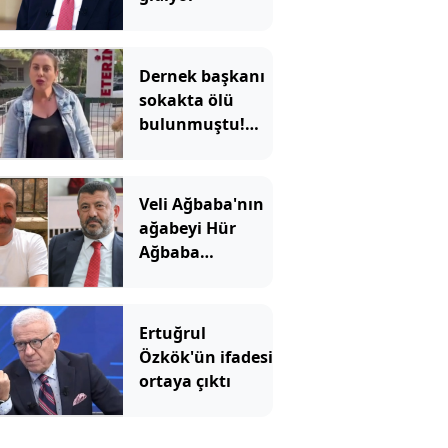
Dernek başkanı
sokakta ölü
bulunmuştu!
Ağabeyi ve 4 kişi
tutuklandı
Veli Ağbaba'nın
ağabeyi Hür
Ağbaba
tutuklandı
Ertuğrul
Özkök'ün ifadesi
ortaya çıktı