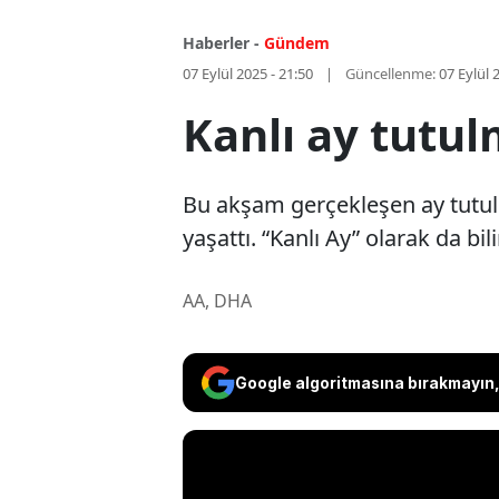
Haberler -
Gündem
07 Eylül 2025 - 21:50
Güncellenme:
07 Eylül 
Kanlı ay tutul
Bu akşam gerçekleşen ay tutul
yaşattı. “Kanlı Ay” olarak da bi
AA, DHA
Google algoritmasına bırakmayın, 