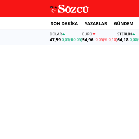
SON DAKİKA
YAZARLAR
GÜNDEM
DOLAR
EURO
STERLIN
47,59
54,96
64,18
0,03
(%0,05)
-0,05
(%-0,10)
0,08
(