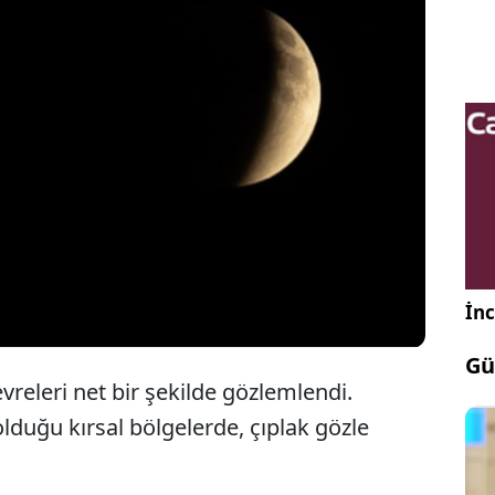
 gerçekleşen ay tutulması, dolunayı kırmızıya
k gökyüzünü izleyenlere unutulmaz anlar yaşattı.
” olarak da bilinen bu doğa olayı, Türkiye'den net
lendi.
İnc
Gü
releri net bir şekilde gözlemlendi.
 olduğu kırsal bölgelerde, çıplak gözle