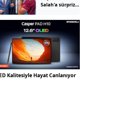
Salah'a sürpriz
çağrı: Buradan
arsa al
D Kalitesiyle Hayat Canlanıyor