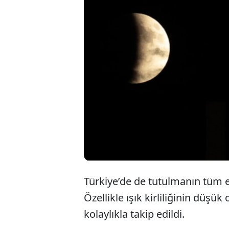
Bu akşam
bürüyere
“Kanlı Ay
olarak iz
Türkiye’de de tutulmanın tüm ev
Özellikle ışık kirliliğinin düşük
kolaylıkla takip edildi.