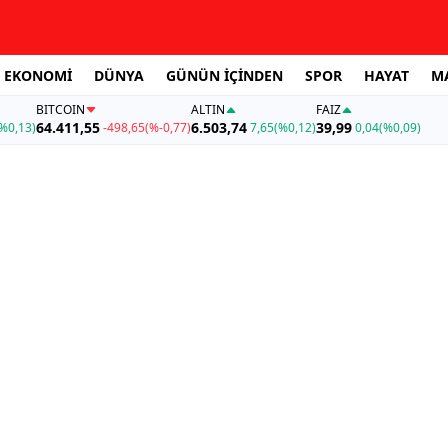
EKONOMİ
DÜNYA
GÜNÜN İÇİNDEN
SPOR
HAYAT
M
BITCOIN
ALTIN
FAİZ
64.411,55
6.503,74
39,99
%0,13)
-498,65
(%-0,77)
7,65
(%0,12)
0,04
(%0,09)