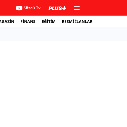
Sözcü Tv
AGAZİN
FİNANS
EĞİTİM
RESMİ İLANLAR