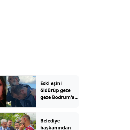
Eski eşini
öldürüp geze
geze Bodrum'a
gitmişti!
Mahkemeden
emsal olacak
Belediye
karar
başkanından