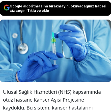
Google algoritmasına bırakmayın, okuyacağınız haberi
siz seçin! Tıkla ve ekle
BBC'nin haberine göre, İngiltere'de tedavi
gören binlerce kanser hastasının, kişiye
özgü aşılarla yeni bir tedavi türünün
denemelerine başlaması bekleniyor.
Ulusal Sağlık Hizmetleri (NHS) kapsamında
otuz hastane Kanser Aşısı Projesine
kaydoldu. Bu sistem, kanser hastalarını