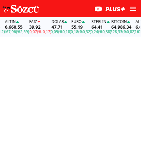
LTIN
FAİZ
DOLAR
EURO
STERLIN
BITCOIN
ALTIN
.660,55
39,92
47,71
55,19
64,41
64.986,34
6.660,
7,96
(%2,59)
-0,07
(%-0,17)
0,09
(%0,18)
0,18
(%0,32)
0,24
(%0,38)
528,33
(%0,82)
167,96
(