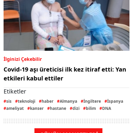
İlginizi Çekebilir
Covid-19 aşı üreticisi ilk kez itiraf etti: Yan
etkileri kabul ettiler
Etiketler
sis
teknoloji
haber
Almanya
İngiltere
İspanya
ameliyat
kanser
hastane
dizi
bilim
DNA