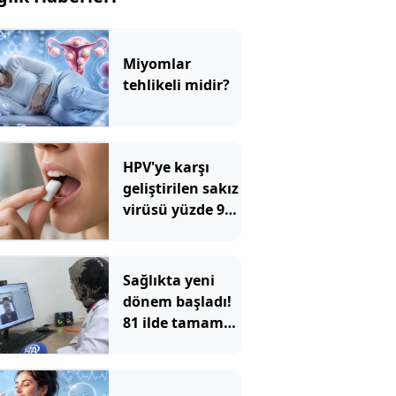
Miyomlar
tehlikeli midir?
HPV'ye karşı
geliştirilen sakız
virüsü yüzde 93
azalttı
Sağlıkta yeni
dönem başladı!
81 ilde tamamen
ücretsiz