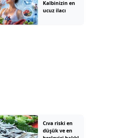
Kalbinizin en
ucuz ilacı
Cıva riski en
düşük ve en