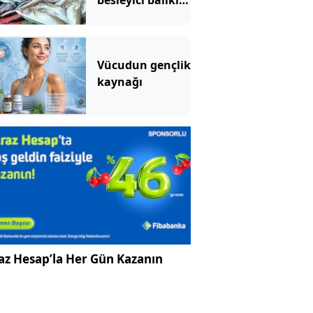
besleyici balıklar
belli oldu
Vücudun gençlik
kaynağı
az Hesap’la Her Gün Kazanın