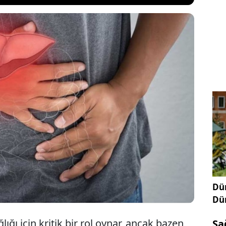
dumuzun en büyük metabolik organı olmasına
 karaciğerle ilişkilendirilmeyen bazı göze
inyalleri olabiliyor. Bu "zararsız" belirtilerin
a ruh halinizi ve genel sağlığınızı fark edilmeden
ddi sorunlar olabilir.
Dün
Dü
ığı için kritik bir rol oynar, ancak bazen
Sa