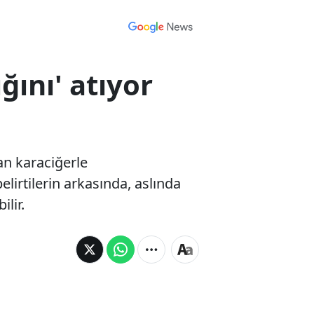
ğını' atıyor
n karaciğerle
elirtilerin arkasında, aslında
ilir.