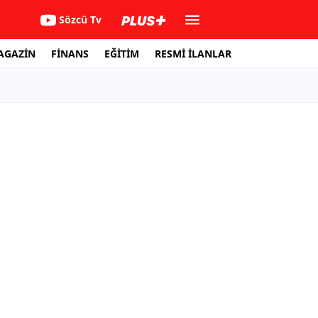
Sözcü Tv
AGAZİN
FİNANS
EĞİTİM
RESMİ İLANLAR