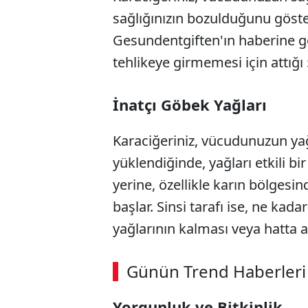
sağlığınızın bozulduğunu göstere
Gesundentgiften'ın haberine gör
tehlikeye girmemesi için attığı 5
İnatçı Göbek Yağları
Karaciğeriniz, vücudunuzun yağ
yüklendiğinde, yağları etkili b
yerine, özellikle karın bölgesi
başlar. Sinsi tarafı ise, ne ka
yağlarının kalması veya hatta a
ABERİ OKU
➜
Günün Trend Haberleri
00:02
/ 09:08
Yorgunluk ve Bitkinlik