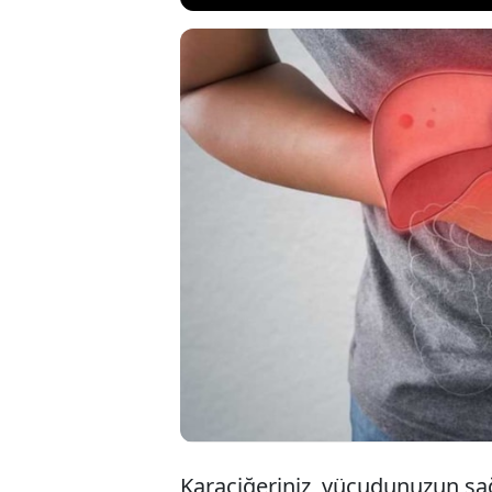
Karaciğer, vücu
rağmen, doğrudan
çarpmayan uyarı s
arkasında, aslınd
etkileyebilecek ci
Karaciğeriniz, vücudunuzun sağl