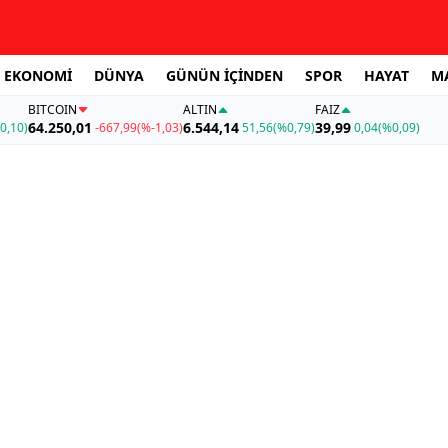
EKONOMİ
DÜNYA
GÜNÜN İÇİNDEN
SPOR
HAYAT
M
BITCOIN
ALTIN
FAİZ
64.250,01
6.544,14
39,99
0,10)
-667,99
(%-1,03)
51,56
(%0,79)
0,04
(%0,09)