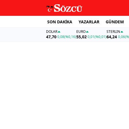
SON DAKİKA
YAZARLAR
GÜNDEM
DOLAR
EURO
STERLIN
47,70
55,02
64,24
0,08
(%0,16)
0,01
(%0,01)
0,06
(%