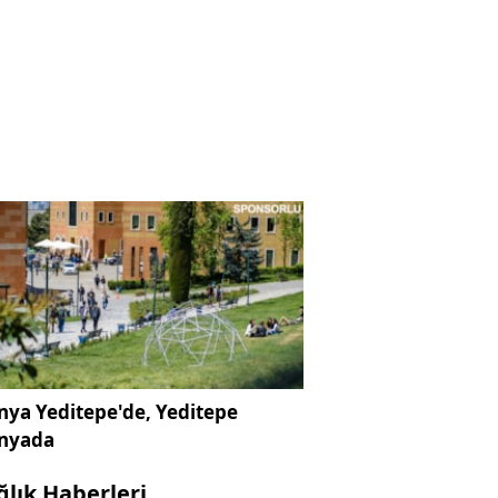
ya Yeditepe'de, Yeditepe
nyada
ğlık Haberleri