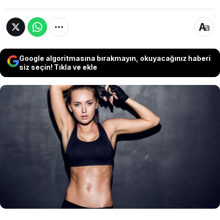
Google algoritmasına bırakmayın, okuyacağınız haberi
siz seçin! Tıkla ve ekle
Yaz ayları yaklaşırken birçok kişiyi forma girme
telaşı sarmış olabilir ancak çok az kişinin spor
salonuna ayıracak boş saati var. TikTok’ta içerik
üreten bir fitness uzmanı, karın kaslarını
şekillendirmek için yapılabilecek en etkili
egzersizi açıkladı.