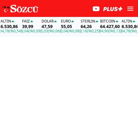
TIN
FAİZ
DOLAR
EURO
STERLIN
BITCOIN
ALTIN
530,86
39,99
47,59
55,05
64,26
64.427,60
6.530,86
78
(%0,54)
0,04
(%0,09)
0,03
(%0,06)
0,04
(%0,08)
0,16
(%0,25)
84,90
(%0,13)
34,78
(%0,54)
0