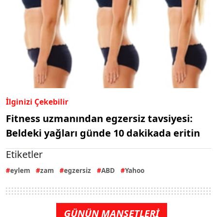
İlginizi Çekebilir
Fitness uzmanından egzersiz tavsiyesi:
Beldeki yağları günde 10 dakikada eritin
Etiketler
eylem
zam
egzersiz
ABD
Yahoo
GÜNÜN MANŞETLERİ