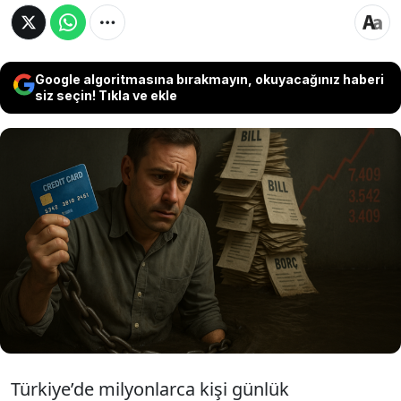
Google algoritmasına bırakmayın, okuyacağınız haberi
siz seçin! Tıkla ve ekle
Uzmanlara göre kredi kartı kullanımında
yapılan küçük gibi görünen bir hata,
tüketicileri hızla borç sarmalına sürüklüyor.
Özellikle faiz ve asgari ödeme tuzağı
yüzünden borçlar katlanarak artıyor.
T
ürkiye’de milyonlarca ki
şi g
ünlük