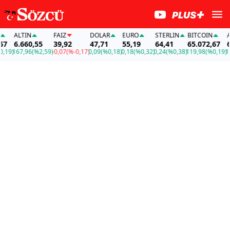
ALTIN
FAİZ
DOLAR
EURO
STERLIN
BITCOIN
AL
6.660,55
39,92
47,71
55,19
64,41
65.072,67
6.
19)
167,96
(%2,59)
-0,07
(%-0,17)
0,09
(%0,18)
0,18
(%0,32)
0,24
(%0,38)
119,98
(%0,19)
167