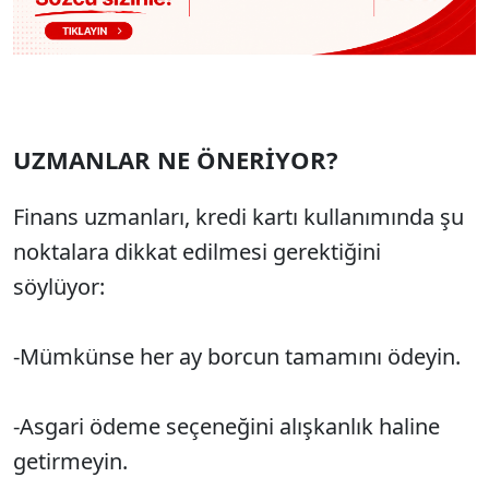
UZMANLAR NE
Ö
NER
İ
YOR?
Finans uzmanlar
ı, kredi kartı kullanımında şu
noktalara dikkat edilmesi gerektiğini
s
öylüyor:
-
Mümkünse her ay borcun tamam
ını
ödeyin.
-
Asgari ödeme seçene
ğini alışkanlık haline
getirmeyin.