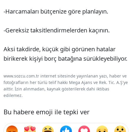
-
Harcamaları b
ütçenize göre planlay
ın.
-
Gereksiz taksitlendirmelerden ka
ç
ının.
Aksi takdirde, k
üçük gibi görünen hatalar
birikerek ki
şiyi bor
ç bata
ğına s
ürükleyebiliyor.
www.sozcu.com.tr internet sitesinde yayınlanan yazı, haber ve
fotoğrafların her türlü telif hakkı Mega Ajans ve Rek. Tic. A.Ş'ye
aittir. İzin alınmadan, kaynak gösterilerek dahi iktibas
edilemez.
Bu habere emoji ile tepki ver