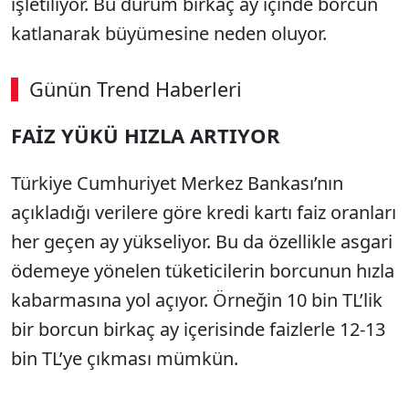
i
şletiliyor. Bu durum birka
ç ay içinde borcun
katlanarak büyümesine neden oluyor.
Günün Trend Haberleri
00:02
/ 08:06
FA
İ
Z Y
Ü
K
Ü
HIZLA ARTIYOR
Sesi Aç
T
ürkiye Cumhuriyet Merkez Bankas
ı’nın
a
ç
ıkladığı verilere g
öre kredi kart
ı faiz oranları
her ge
çen ay yükseliyor. Bu da özellikle asgari
ödemeye yönelen tüketicilerin borcunun h
ızla
kabarmasına yol a
ç
ıyor.
Örne
ğin 10 bin TL’lik
bir borcun birka
ç ay içerisinde faizlerle 12-13
bin TL’ye ç
ıkması m
ümkün.