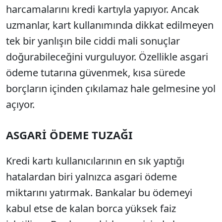
harcamalar
ını kredi kartıyla yapıyor. Ancak
uzmanlar, kart kullanımında dikkat edilmeyen
tek bir yanlışın bile ciddi mali sonu
çlar
do
ğurabileceğini vurguluyor.
Özellikle asgari
ödeme tutar
ına g
üvenmek, k
ısa s
ürede
borçlar
ın i
çinden ç
ıkılamaz hale gelmesine yol
a
ç
ıyor.
ASGAR
İ
Ö
DEME TUZA
Ğ
I
Kredi kartı kullanıcılarının en sık yaptığı
hatalardan biri yalnızca asgari
ödeme
miktar
ını yatırmak. Bankalar bu
ödemeyi
kabul etse de kalan borca yüksek faiz