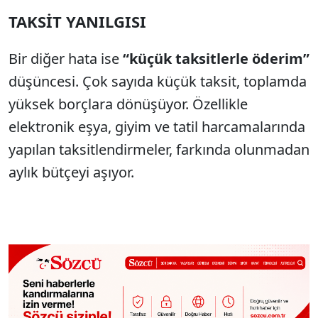
TAKS
İ
T YANILGISI
Bir diğer hata ise
“k
üçük taksitlerle öderim”
dü
ş
üncesi. Çok say
ıda k
üçük taksit, toplamda
yüksek borçlara dönü
ş
üyor. Özellikle
elektronik e
şya, giyim ve tatil harcamalarında
yapılan taksitlendirmeler, farkında olunmadan
aylık b
ütçeyi a
şıyor.