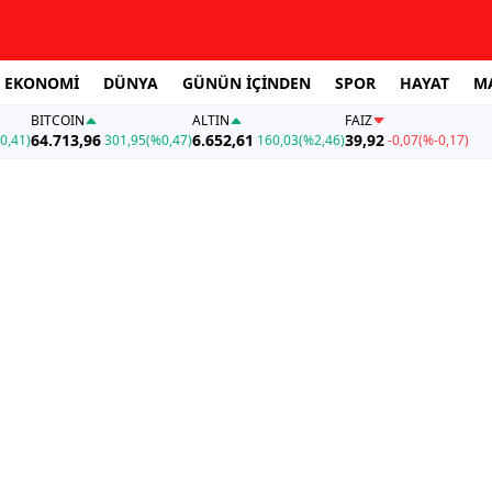
EKONOMİ
DÜNYA
GÜNÜN İÇİNDEN
SPOR
HAYAT
M
BITCOIN
ALTIN
FAİZ
64.713,96
6.652,61
39,92
0,41)
301,95
(%0,47)
160,03
(%2,46)
-0,07
(%-0,17)