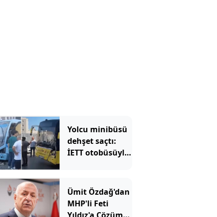
aniden yükseldi
Yolcu minibüsü
dehşet saçtı:
İETT otobüsüyle
kafa kafaya
çarpıştılar
Ümit Özdağ'dan
MHP'li Feti
Yıldız'a Çözüm