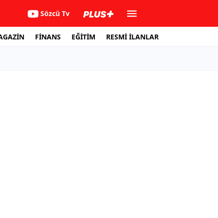
Sözcü Tv
AGAZİN
FİNANS
EĞİTİM
RESMİ İLANLAR