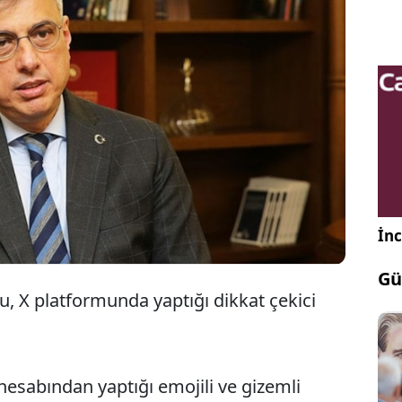
Sağlık Bakanı Memioğlu, sosyal medya
hesabından dikkat çeken bir paylaşımda
bulundu.
İnc
Gü
, X platformunda yaptığı dikkat çekici
sabından yaptığı emojili ve gizemli