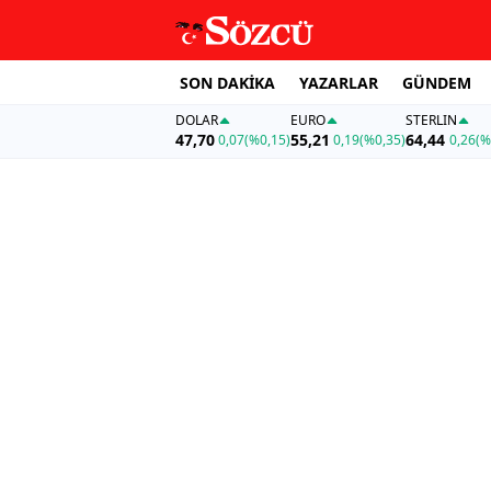
SON DAKİKA
YAZARLAR
GÜNDEM
DOLAR
EURO
STERLIN
47,70
55,21
64,44
0,07
(%0,15)
0,19
(%0,35)
0,26
(%