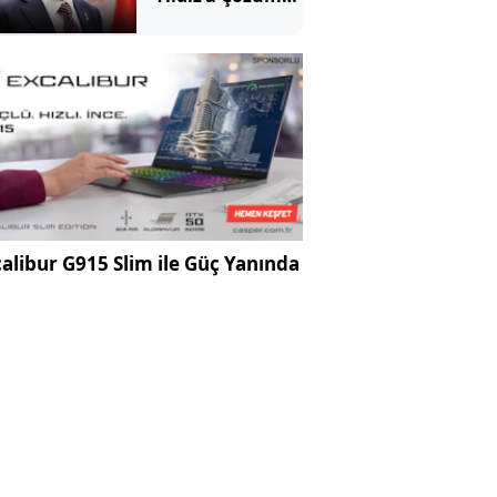
süreci tepkisi
alibur G915 Slim ile Güç Yanında