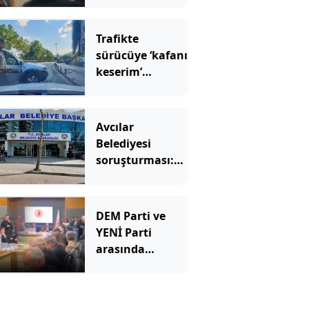
geçti
Trafikte
sürücüye ‘kafanı
keserim’
demişti! Cezası
belli oldu
Avcılar
Belediyesi
soruşturması:
12 kişi
tutuklandı
DEM Parti ve
YENİ Parti
arasında
'Demirtaş'
gerginliği!
Salonda sesler