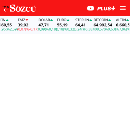
FAİZ
DOLAR
EURO
STERLIN
BITCOIN
ALTIN
55
39,92
47,71
55,19
64,41
64.992,54
6.660,55
%2,59)
-0,07
(%-0,17)
0,09
(%0,18)
0,18
(%0,32)
0,24
(%0,38)
408,57
(%0,63)
167,96
(%2,59