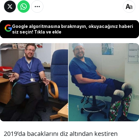
Google algoritmasına bırakmayın, okuyacağınız haberi
siz seçin! Tıkla ve ekle
İngiltere’de 49 yaşındaki damar cerrahı Neil
Hopper, kendi bacaklarını keserek sigorta
şirketlerinden sahte tazminat talebinde
bulunduğu ve şiddet içerikli videolar
bulundurduğu için 2 yıl 8 ay hapse mahkum
edildi.
2019’da bacaklarını diz altından kestiren