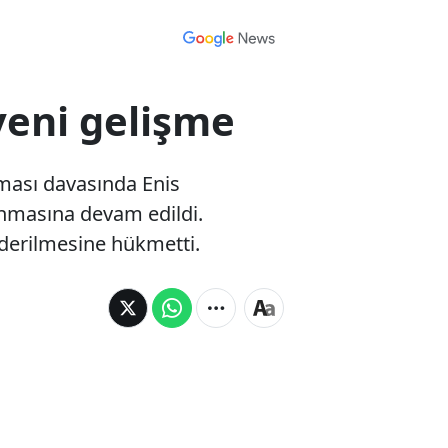
yeni gelişme
lması davasında Enis
lanmasına devam edildi.
derilmesine hükmetti.