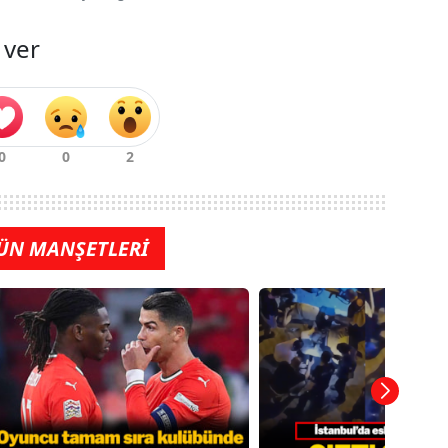
 ver
ÜN MANŞETLERİ