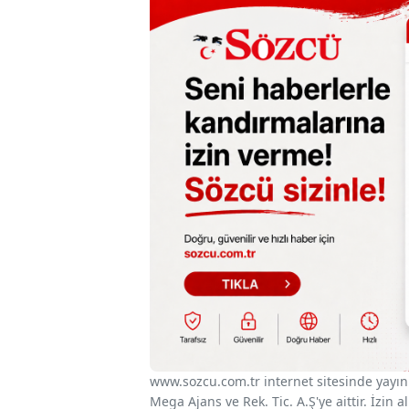
www.sozcu.com.tr internet sitesinde yayınla
Mega Ajans ve Rek. Tic. A.Ş'ye aittir. İzin