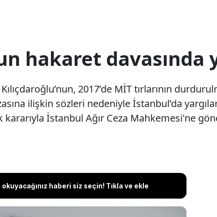
nun hakaret davasında 
ılıçdaroğlu’nun, 2017’de MİT tırlarının durduru
asına ilişkin sözleri nedeniyle İstanbul’da yargı
 kararıyla İstanbul Ağır Ceza Mahkemesi'ne gön
okuyacağınız haberi siz seçin! Tıkla ve ekle