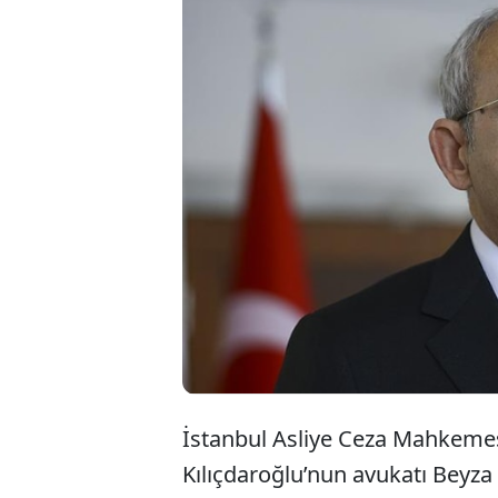
CHP eski Genel B
tırlarının durdur
cezasına ilişkin 
edildi. Mahkeme, 
Mahkemesi'ne gö
İstanbul Asliye Ceza Mahkeme
Kılıçdaroğlu’nun avukatı Beyz