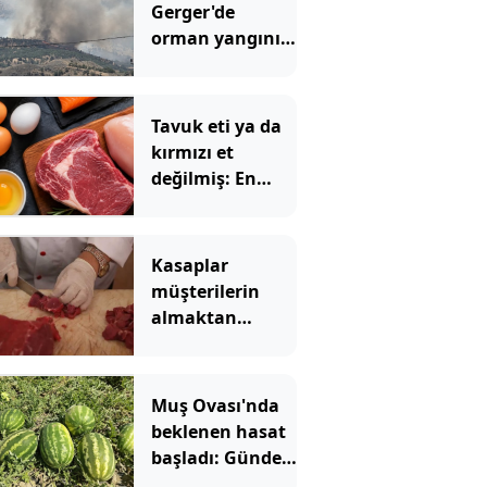
Gerger'de
orman yangını
çıktı
Tavuk eti ya da
kırmızı et
değilmiş: En
sağlıklı protein
kaynağı belli
oldu
Kasaplar
müşterilerin
almaktan
kaçındığı tek et
türünü açıkladı
Muş Ovası'nda
beklenen hasat
başladı: Günde
20 tır yükleniyor