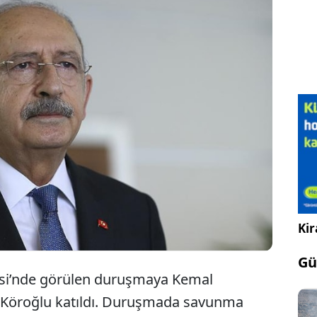
aşkanı Kemal Kılıçdaroğlu’nun, 2017’de MİT
ulması davasında Enis Berberoğlu’na verilen hapis
sözleri nedeniyle İstanbul’da yargılanmasına devam
dosyanın görevsizlik kararıyla İstanbul Ağır Ceza
nderilmesine hükmetti.
Kir
Gü
si’nde görülen duruşmaya Kemal
a Köroğlu katıldı. Duruşmada savunma