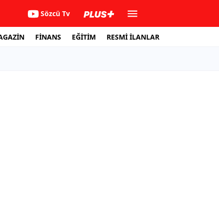
Sözcü Tv
AGAZİN
FİNANS
EĞİTİM
RESMİ İLANLAR