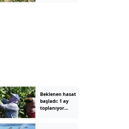
Beklenen hasat
başladı: 1 ay
toplanıyor
kilosu altınla
yarışıyor