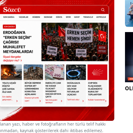
OLE
nan yazı, haber ve fotoğrafların her türlü telif hakkı
 alınmadan, kaynak gösterilerek dahi iktibas edilemez.