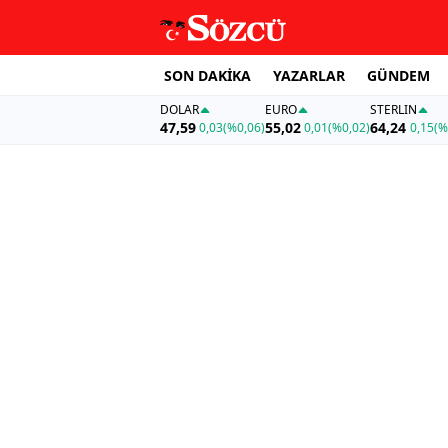
SON DAKİKA
YAZARLAR
GÜNDEM
DOLAR
EURO
STERLIN
47,59
55,02
64,24
0,03
(%0,06)
0,01
(%0,02)
0,15
(%