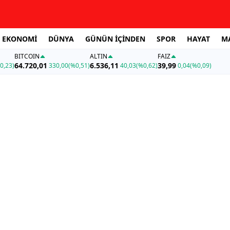
EKONOMİ
DÜNYA
GÜNÜN İÇİNDEN
SPOR
HAYAT
M
BITCOIN
ALTIN
FAİZ
64.720,01
6.536,11
39,99
0,23)
330,00
(%0,51)
40,03
(%0,62)
0,04
(%0,09)