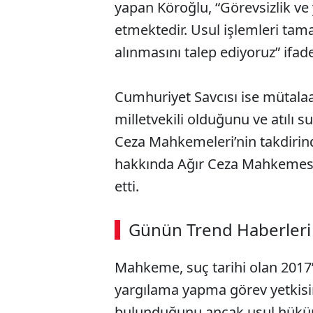
yapan Köroğlu, “Görevsizlik ve
etmektedir. Usul işlemleri ta
alınmasını talep ediyoruz” ifade
Cumhuriyet Savcısı ise mütalaa
milletvekili olduğunu ve atıl
Ceza Mahkemeleri’nin takdirin
hakkında Ağır Ceza Mahkemesi’n
etti.
Günün Trend Haberleri
Mahkeme, suç tarihi olan 2017’
yargılama yapma görev yetkis
bulunduğunu ancak usul hüküm