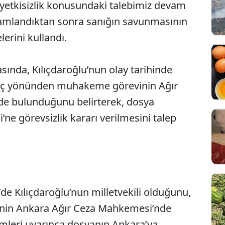
 yetkisizlik konusundaki talebimiz devam
mamlandıktan sonra sanığın savunmasının
lerini kullandı.
sında, Kılıçdaroğlu’nun olay tarihinde
ı suç yönünden muhakeme görevinin Ağır
de bulunduğunu belirterek, dosya
e görevsizlik kararı verilmesini talep
de Kılıçdaroğlu’nun milletvekili olduğunu,
inin Ankara Ağır Ceza Mahkemesi’nde
leri uyarınca dosyanın Ankara’ya