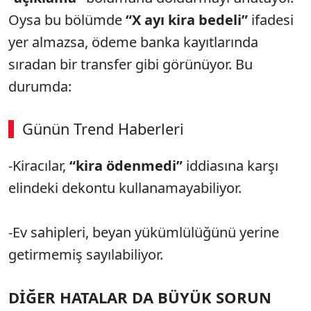
Oysa bu bölümde
“X ayı kira bedeli”
ifadesi
yer almazsa, ödeme banka kayıtlarında
sıradan bir transfer gibi görünüyor. Bu
durumda:
Günün Trend Haberleri
00:02
/ 03:53
-Kiracılar,
“kira ödenmedi”
iddiasına karşı
Sesi Aç
elindeki dekontu kullanamayabiliyor.
-Ev sahipleri, beyan yükümlülüğünü yerine
getirmemiş sayılabiliyor.
DİĞER HATALAR DA BÜYÜK SORUN