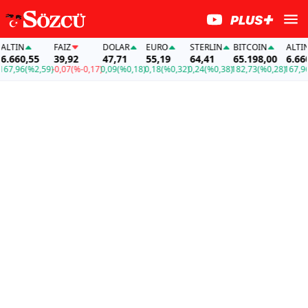
TIN
FAİZ
DOLAR
EURO
STERLIN
BITCOIN
ALTIN
660,55
39,92
47,71
55,19
64,41
65.198,00
6.660,
7,96
(%2,59)
-0,07
(%-0,17)
0,09
(%0,18)
0,18
(%0,32)
0,24
(%0,38)
182,73
(%0,28)
167,96
(%