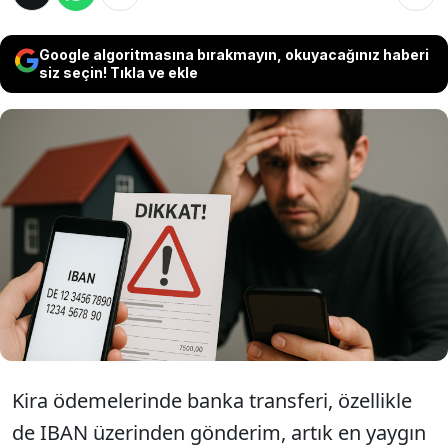
Google algoritmasına bırakmayın, okuyacağınız haberi
siz seçin! Tıkla ve ekle
Milyonlarca kiracı IBAN üzerinden ödeme
yapıyor. Ödeme sırasında yapılan küçük bir
ihmal, hem kiracıyı hem ev sahibini zor
durumda bırakabiliyor. İşte o kritik adımı
atlayanların karşılaşacağı riskler…
Kira ödemelerinde banka transferi, özellikle
de IBAN üzerinden gönderim, artık en yaygın