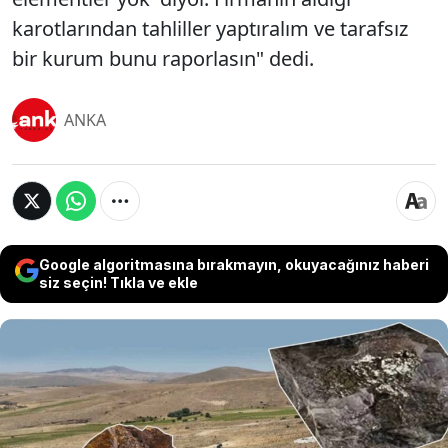
karotlarından tahliller yaptıralım ve tarafsız
bir kurum bunu raporlasın" dedi.
ANKA
Google algoritmasına bırakmayın, okuyacağınız haberi
siz seçin! Tıkla ve ekle
Koç Holding ve AKP Milletvekili Ferhat Nasıroğlu'nun
sahibi olduğu Fernas ortaklığındaki DEFAŞ
tarafından Kervansaray Dağları’nda yapılmak
istenen altın madeni projesine, onay çıktı. Çevreciler
ayağa kalkarken, Uzmanlar uyardı: Bu proje su