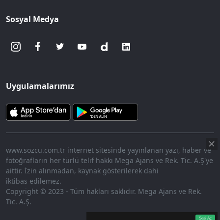
Sosyal Medya
Uygulamalarımız
www.sozcu.com.tr internet sitesinde yayınlanan yazı, haber ve
fotoğrafların her türlü telif hakkı Mega Ajans ve Rek. Tic. A.Ş'ye
aittir. İzin alınmadan, kaynak gösterilerek dahi
iktibas edilemez.
Copyright © 2023 - Tüm hakları saklıdır. Mega Ajans ve Rek.
Tic. A.Ş.
360p
Loaded
:
Sesi
14.65%
Aç
Sesi Aç