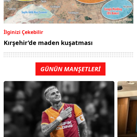
İlginizi Çekebilir
Kırşehir’de maden kuşatması
GÜNÜN MANŞETLERİ