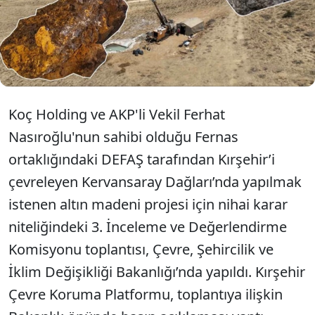
kaynaklarını kurutacak Ankara’yı da zehirleyecek.
Kırşehir Belediye Başkanı Selahattin Ekicioğlu ise;
Firma, 'değerli elementler yok' diyor. Firmanın aldığı
karotlarından tahliller yaptıralım ve tarafsız bir
kurum bunu raporlasın" dedi.
Koç Holding ve AKP'li Vekil Ferhat
Nasıroğlu'nun sahibi olduğu Fernas
ortaklığındaki DEFAŞ tarafından Kırşehir’i
çevreleyen Kervansaray Dağları’nda yapılmak
istenen altın madeni projesi için nihai karar
niteliğindeki 3. İnceleme ve Değerlendirme
Komisyonu toplantısı, Çevre, Şehircilik ve
İklim Değişikliği Bakanlığı’nda yapıldı. Kırşehir
Çevre Koruma Platformu, toplantıya ilişkin