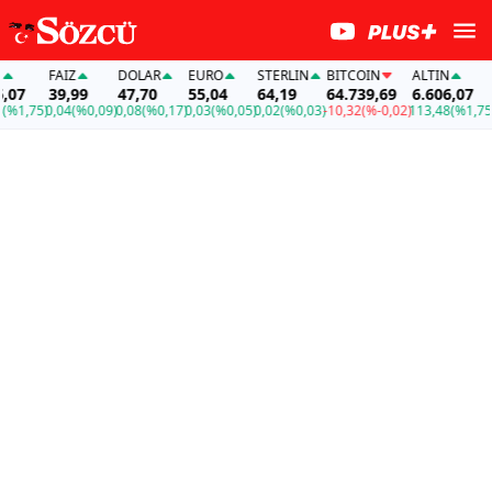
FAİZ
DOLAR
EURO
STERLIN
BITCOIN
ALTIN
FAİZ
39,99
47,70
55,04
64,19
64.739,69
6.606,07
39,
75)
0,04
(%0,09)
0,08
(%0,17)
0,03
(%0,05)
0,02
(%0,03)
-10,32
(%-0,02)
113,48
(%1,75)
0,04