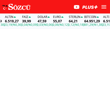
ALTIN
FAİZ
DOLAR
EURO
STERLIN
BITCOIN
ALTIN
6.519,27
39,99
47,59
55,07
64,21
64.951,29
6.519
8)
23,19
(%0,36)
0,04
(%0,09)
0,03
(%0,06)
0,06
(%0,12)
0,12
(%0,18)
881,29
(%1,38)
23,19
(%