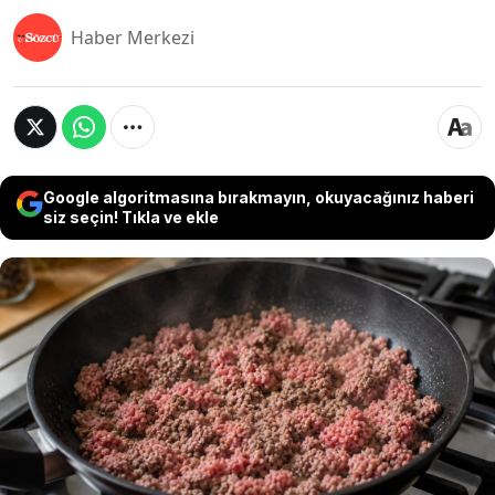
Haber Merkezi
Google algoritmasına bırakmayın, okuyacağınız haberi
siz seçin! Tıkla ve ekle
Kıyma kavururken yaşanan topaklanma
sorununun nedeni aslında tek bir hataya
dayanıyor olabilir. Aşçılar, doğru karıştırma tekniği
kullanılmadığında kıymanın kısa sürede büyük
parçalar halinde birbirine yapıştığını söylüyor.
Profesyonel mutfaklarda kullanılan basit bir
yöntem ise kıymanın tane tane pişmesini sağlıyor.