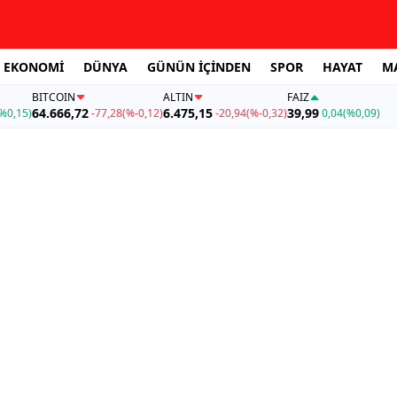
EKONOMİ
DÜNYA
GÜNÜN İÇİNDEN
SPOR
HAYAT
M
BITCOIN
ALTIN
FAİZ
64.666,72
6.475,15
39,99
%0,15)
-77,28
(%-0,12)
-20,94
(%-0,32)
0,04
(%0,09)