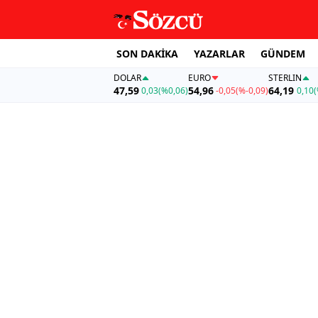
SON DAKİKA
YAZARLAR
GÜNDEM
DOLAR
EURO
STERLIN
47,59
54,96
64,19
0,03
(%0,06)
-0,05
(%-0,09)
0,10
(