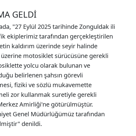
MA GELDİ
da, "27 Eylül 2025 tarihinde Zonguldak ili
k ekiplerimiz tarafından gerçekleştirilen
etin kaldırım üzerinde seyir halinde
n üzerine motosiklet sürücüsüne gerekli
osiklette yolcu olarak bulunan ve
uğu belirlenen şahsın görevli
mesi, fiziki ve sözlü mukavemette
li zor kullanmak suretiyle gerekli
 Merkez Amirliği'ne götürülmüştür.
mniyet Genel Müdürlüğümüz tarafından
miştir" denildi.