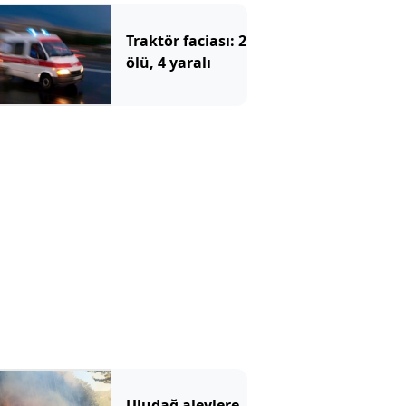
Traktör faciası: 2
ölü, 4 yaralı
Uludağ alevlere