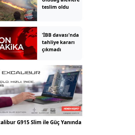
teslim oldu
'İBB davası'nda
tahliye kararı
çıkmadı
alibur G915 Slim ile Güç Yanında