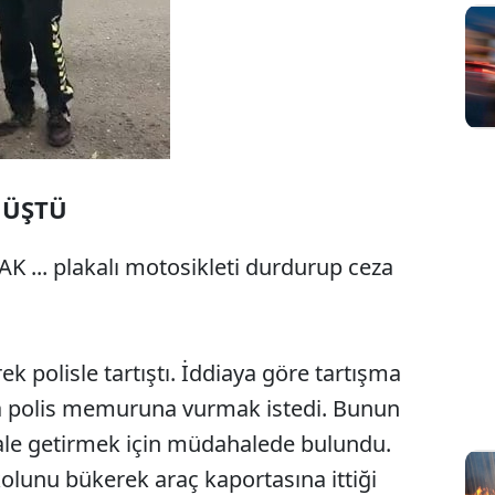
NÜŞTÜ
AAK ... plakalı motosikleti durdurup ceza
ek polisle tartıştı. İddiaya göre tartışma
kla polis memuruna vurmak istedi. Bunun
 hale getirmek için müdahalede bulundu.
kolunu bükerek araç kaportasına ittiği