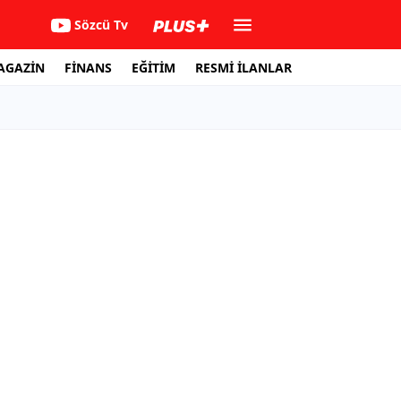
Sözcü Tv
AGAZİN
FİNANS
EĞİTİM
RESMİ İLANLAR