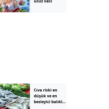
ucuz ilacı
Cıva riski en
düşük ve en
besleyici balıklar
belli oldu