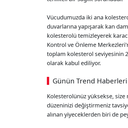
Vücudumuzda iki ana kolestero
duvarlarına yapışarak kan damar
kolesterolü temizleyerek karaci
Kontrol ve Önleme Merkezleri'
toplam kolesterol seviyesinin 
olarak kabul ediliyor.
ABERİ OKU
➜
Günün Trend Haberleri
Kolesterolünüz yüksekse, size
SÖZCÜ SON DAKİKA
düzeninizi değiştirmeniz tavsiy
alınan yiyeceklerden biri de pey