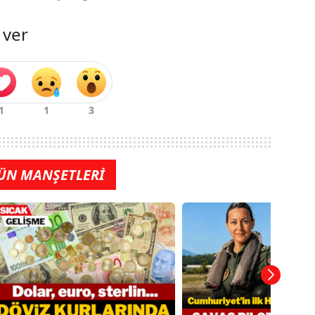
 ver
ÜN MANŞETLERİ