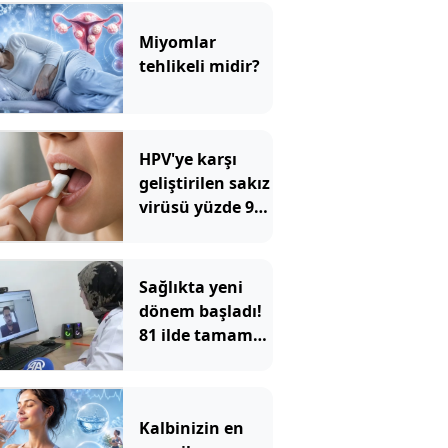
Miyomlar
tehlikeli midir?
HPV'ye karşı
geliştirilen sakız
virüsü yüzde 93
azalttı
Sağlıkta yeni
dönem başladı!
81 ilde tamamen
ücretsiz
Kalbinizin en