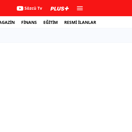
Sözcü Tv
AGAZİN
FİNANS
EĞİTİM
RESMİ İLANLAR