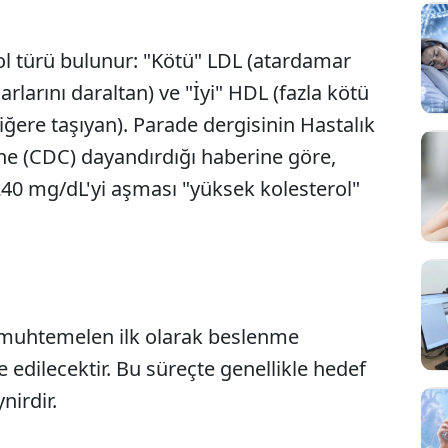
l türü bulunur: "Kötü" LDL (atardamar
larını daraltan) ve "İyi" HDL (fazla kötü
ğere taşıyan). Parade dergisinin Hastalık
ne (CDC) dayandırdığı haberine göre,
240 mg/dL'yi aşması "yüksek kolesterol"
 muhtemelen ilk olarak beslenme
e edilecektir. Bu süreçte genellikle hedef
nirdir.