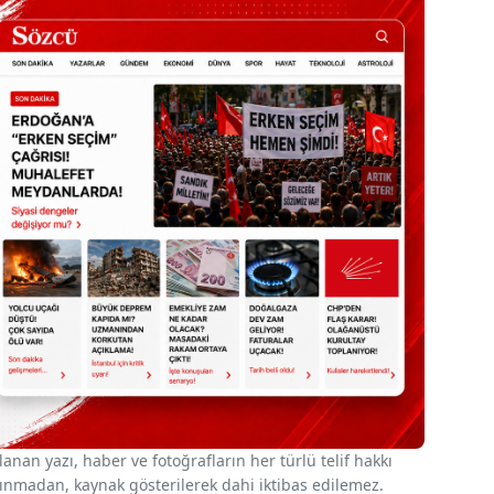
nan yazı, haber ve fotoğrafların her türlü telif hakkı
 alınmadan, kaynak gösterilerek dahi iktibas edilemez.