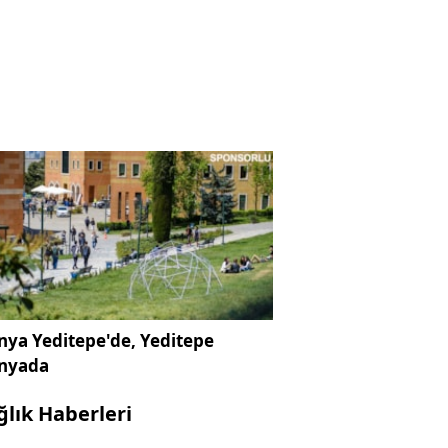
ya Yeditepe'de, Yeditepe
nyada
ğlık Haberleri