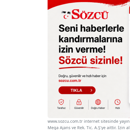
www.sozcu.com.tr internet sitesinde yayınla
Mega Ajans ve Rek. Tic. A.Ş'ye aittir. İzin