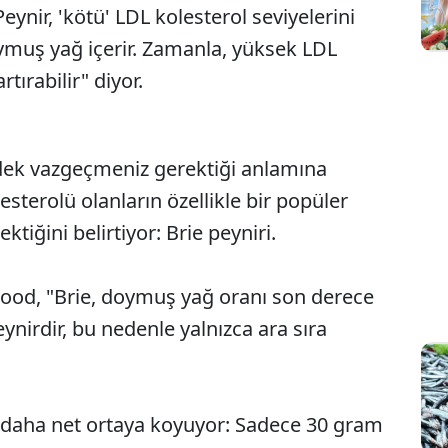
nir, 'kötü' LDL kolesterol seviyelerini
ymuş yağ içerir. Zamanla, yüksek LDL
rtırabilir" diyor.
dek vazgeçmeniz gerektiği anlamına
sterolü olanların özellikle bir popüler
tiğini belirtiyor: Brie peyniri.
wood, "Brie, doymuş yağ oranı son derece
ynirdir, bu nedenle yalnızca ara sıra
 daha net ortaya koyuyor: Sadece 30 gram