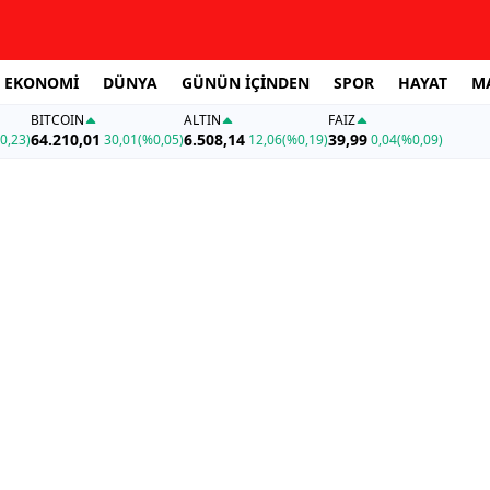
EKONOMİ
DÜNYA
GÜNÜN İÇİNDEN
SPOR
HAYAT
M
BITCOIN
ALTIN
FAİZ
64.210,01
6.508,14
39,99
0,23)
30,01
(%0,05)
12,06
(%0,19)
0,04
(%0,09)