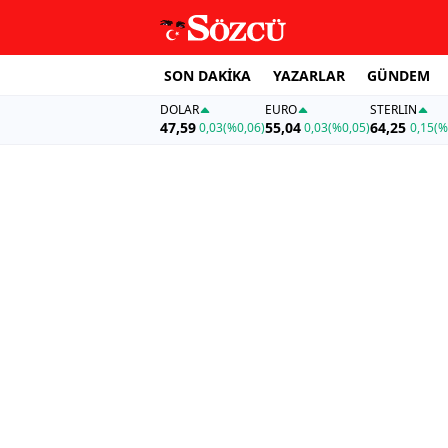
SON DAKİKA
YAZARLAR
GÜNDEM
DOLAR
EURO
STERLIN
47,59
55,04
64,25
0,03
(%0,06)
0,03
(%0,05)
0,15
(%