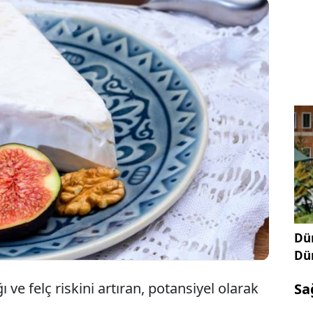
kolesterolünüz varsa muhtemelen peynir
a korkarak bakıyorsunuz. Ancak uzmanlara göre
ele "tüm peynirler" değil; tehlike, 'o' tek popüler
 gizli.
Dün
Dü
 ve felç riskini artıran, potansiyel olarak
Sa