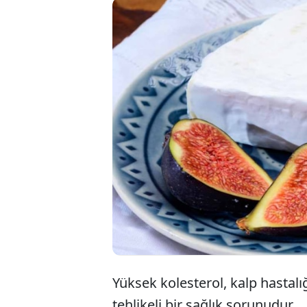
Yüksek 
reyonun
asıl mes
peynirde
Yüksek kolesterol, kalp hastalığı
tehlikeli bir sağlık sorunudur.