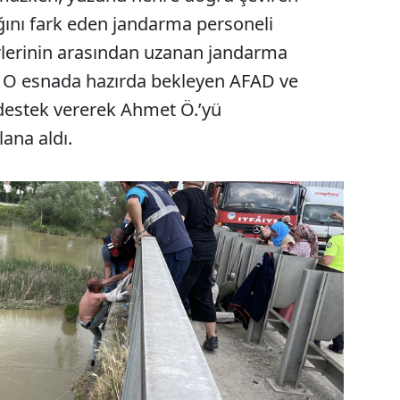
ığını fark eden jandarma personeli
rlerinin arasından uzanan jandarma
ı. O esnada hazırda bekleyen AFAD ve
 destek vererek Ahmet Ö.’yü
ana aldı.