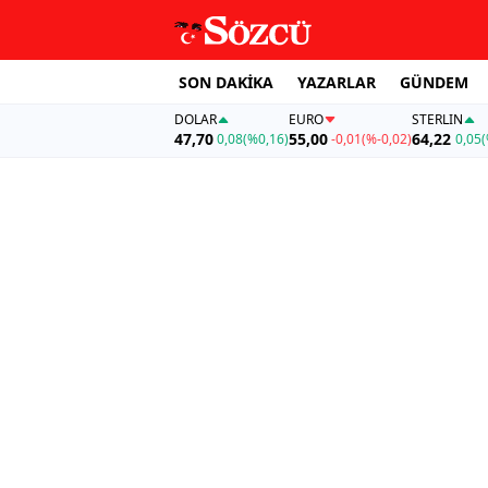
SON DAKİKA
YAZARLAR
GÜNDEM
DOLAR
EURO
STERLIN
47,70
55,00
64,22
0,08
(%0,16)
-0,01
(%-0,02)
0,05
(