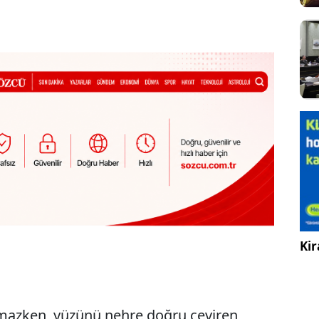
Kir
amazken, yüzünü nehre doğru çeviren