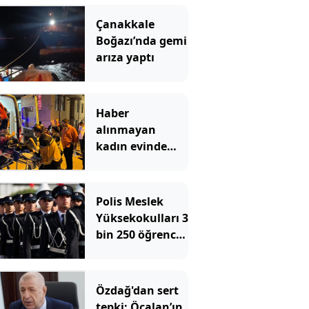
Çanakkale
Boğazı’nda gemi
arıza yaptı
Haber
alınmayan
kadın evinde
çöp yığınlarının
arasında
bulundu
Polis Meslek
Yüksekokulları 3
bin 250 öğrenci
alacak! İşte
aranan şartlar
Özdağ'dan sert
tepki: Öcalan’ın