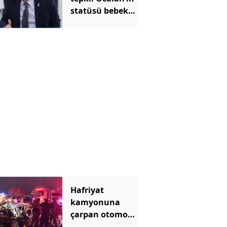
statüsü bebek
katilidir
Hafriyat
kamyonuna
çarpan otomobil
hurdaya döndü