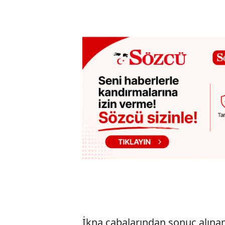
İkna çabalarından sonuç alın