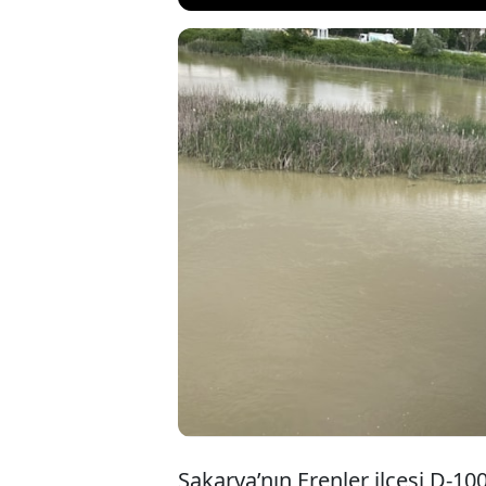
Sakarya’nın E
korkuluklarına
çalışmalarını
müdahalesiyle
Sakarya’nın Erenler ilçesi D-10