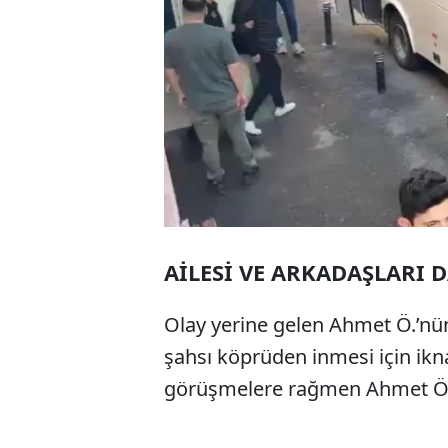
AİLESİ VE ARKADAŞLARI 
Olay yerine gelen Ahmet Ö.’nün 
şahsı köprüden inmesi için ikna
görüşmelere rağmen Ahmet Ö. 