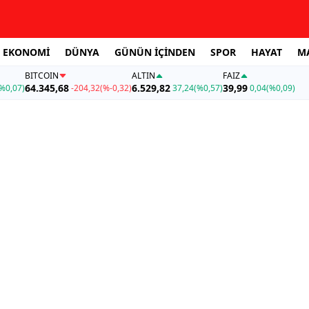
EKONOMİ
DÜNYA
GÜNÜN İÇİNDEN
SPOR
HAYAT
M
BITCOIN
ALTIN
FAİZ
64.345,68
6.529,82
39,99
%0,07)
-204,32
(%-0,32)
37,24
(%0,57)
0,04
(%0,09)