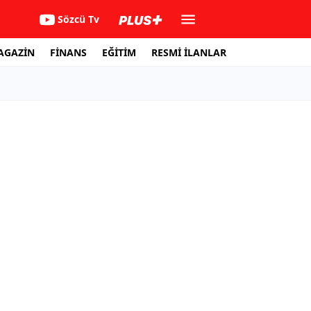
Sözcü Tv
AGAZİN
FİNANS
EĞİTİM
RESMİ İLANLAR