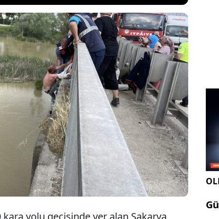
renler ilçesinde D-100 kara yolu üzerindeki köprü
 çıkan Ahmet Ö. (39), ekiplerin 2,5 saat süren ikna
n ardından bir jandarma personelinin
 kurtarıldı. Kurtarılma anları kameralara yansıdı.
OLE
Gü
0 kara yolu geçişinde yer alan Sakarya