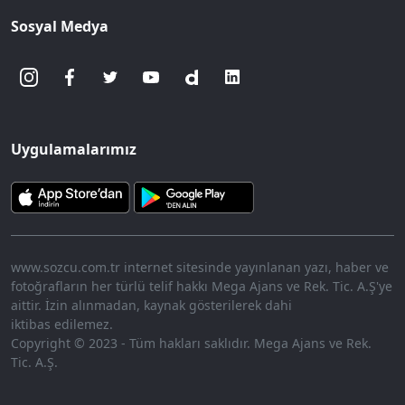
Sosyal Medya
Uygulamalarımız
www.sozcu.com.tr internet sitesinde yayınlanan yazı, haber ve
fotoğrafların her türlü telif hakkı Mega Ajans ve Rek. Tic. A.Ş'ye
aittir. İzin alınmadan, kaynak gösterilerek dahi
iktibas edilemez.
Copyright © 2023 - Tüm hakları saklıdır. Mega Ajans ve Rek.
Tic. A.Ş.