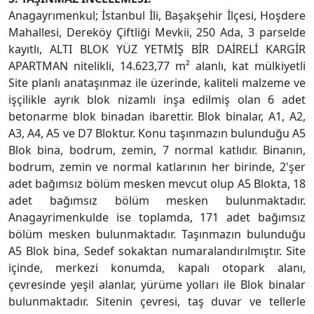
Anagayrımenkul; İstanbul İli, Başakşehir İlçesi, Hoşdere
Mahallesi, Dereköy Çiftliği Mevkii, 250 Ada, 3 parselde
kayıtlı, ALTI BLOK YÜZ YETMİŞ BİR DAİRELİ KARGİR
APARTMAN nitelikli, 14.623,77 m² alanlı, kat mülkiyetli
Site planlı anataşınmaz ile üzerinde, kaliteli malzeme ve
işçilikle ayrık blok nizamlı inşa edilmiş olan 6 adet
betonarme blok binadan ibarettir. Blok binalar, A1, A2,
A3, A4, A5 ve D7 Bloktur. Konu taşınmazın bulunduğu A5
Blok bina, bodrum, zemin, 7 normal katlıdır. Binanın,
bodrum, zemin ve normal katlarının her birinde, 2'şer
adet bağımsız bölüm mesken mevcut olup A5 Blokta, 18
adet bağımsız bölüm mesken bulunmaktadır.
Anagayrimenkulde ise toplamda, 171 adet bağımsız
bölüm mesken bulunmaktadır. Taşınmazın bulunduğu
A5 Blok bina, Sedef sokaktan numaralandırılmıştır. Site
içinde, merkezi konumda, kapalı otopark alanı,
çevresinde yeşil alanlar, yürüme yolları ile Blok binalar
bulunmaktadır. Sitenin çevresi, taş duvar ve tellerle