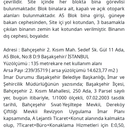
çevrilidir. Site içinde her blokta bina görevlisi
bulunmaktadır. Blok binalara ait, kapalı ve açık otopark
alanları bulunmaktadır. A5 Blok bina girişi, güneye
bakan cephesinden, Site içi yol kotundan, 3 basamakla
çıkılan binanın zemin kat kotundan verilmiştir. Binanın
dış cephesi, boyalıdır.
Adresi : Bahçeşehir 2. Kısım Mah. Sedef Sk. Gül 11 Ada,
A5 Blok, No:8 D:9 Başakşehir/ İSTANBUL
Yüzölçümü : 135 metrekare net kullanım alanı
Arsa Payı :239/35719 ( arsa yüzölçümü 14.623,77 m2 )
İmar Durumu :Başakşehir Belediye Başkanlığı, İmar ve
Şehircilik Müdürlüğünün yazısında; Başakşehir İlçesi,
Bahçeşehir 2. Kısım Mahallesi, 250 Ada, 3 Parsel sayılı
yer, bugün itibariyle, 1/1000 ölçekli, 07.02.2003 tasdik
tarihli, Bahçeşehir Sıvat-Yeşiltepe Mevkii, Dereköy
Çiftliği Mevkii Revizyon Uygulama İmar Planı
kapsamında, A Lejantlı Ticaret+Konut alanında kalmakta
olup, ?Ticaret+Büro+Konaklama Hizmetleri için E:0,50,