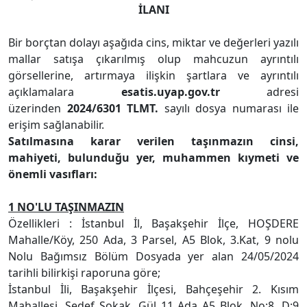
İLANI
Bir borçtan dolayı aşağıda cins, miktar ve değerleri yazılı
mallar satışa çıkarılmış olup mahcuzun ayrıntılı
görsellerine, artırmaya ilişkin şartlara ve ayrıntılı
açıklamalara
esatis.uyap.gov.tr
adresi
üzerinden
2024/6301 TLMT.
sayılı dosya numarası ile
erişim sağlanabilir.
Satılmasına karar verilen taşınmazın cinsi,
mahiyeti, bulunduğu yer, muhammen kıymeti ve
önemli vasıfları:
1 NO'LU TAŞINMAZIN
Özellikleri : İstanbul İl, Başakşehir İlçe, HOŞDERE
Mahalle/Köy, 250 Ada, 3 Parsel, A5 Blok, 3.Kat, 9 nolu
Nolu Bağımsız Bölüm Dosyada yer alan 24/05/2024
tarihli bilirkişi raporuna göre;
İstanbul İli, Başakşehir İlçesi, Bahçeşehir 2. Kısım
Mahallesi, Sedef Sokak, Gül 11 Ada A5 Blok, No:8, D:9