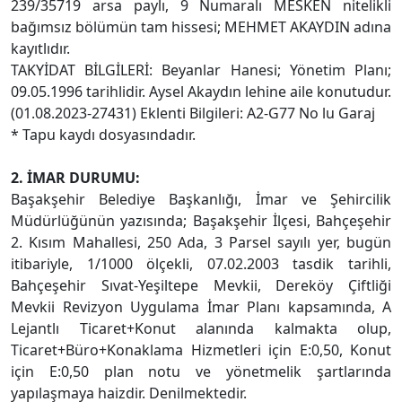
239/35719 arsa paylı, 9 Numaralı MESKEN nitelikli
bağımsız bölümün tam hissesi; MEHMET AKAYDIN adına
kayıtlıdır.
TAKYİDAT BİLGİLERİ: Beyanlar Hanesi; Yönetim Planı;
09.05.1996 tarihlidir. Aysel Akaydın lehine aile konutudur.
(01.08.2023-27431) Eklenti Bilgileri: A2-G77 No lu Garaj
* Tapu kaydı dosyasındadır.
2. İMAR DURUMU:
Başakşehir Belediye Başkanlığı, İmar ve Şehircilik
Müdürlüğünün yazısında; Başakşehir İlçesi, Bahçeşehir
2. Kısım Mahallesi, 250 Ada, 3 Parsel sayılı yer, bugün
itibariyle, 1/1000 ölçekli, 07.02.2003 tasdik tarihli,
Bahçeşehir Sıvat-Yeşiltepe Mevkii, Dereköy Çiftliği
Mevkii Revizyon Uygulama İmar Planı kapsamında, A
Lejantlı Ticaret+Konut alanında kalmakta olup,
Ticaret+Büro+Konaklama Hizmetleri için E:0,50, Konut
için E:0,50 plan notu ve yönetmelik şartlarında
yapılaşmaya haizdir. Denilmektedir.