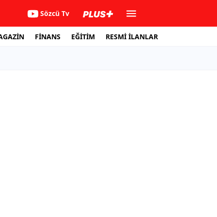
Sözcü Tv
AGAZİN
FİNANS
EĞİTİM
RESMİ İLANLAR