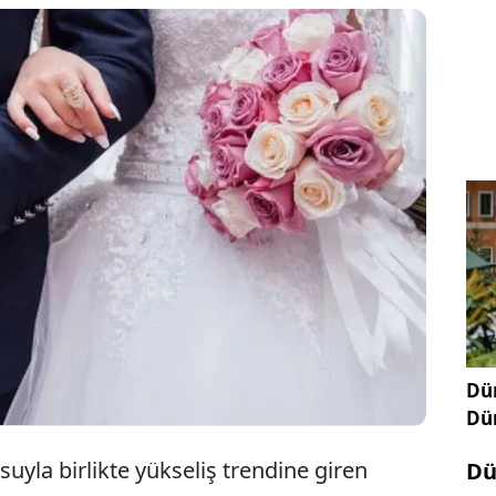
ülke genelindeki kuzen evliliklerini resmen
alınan karara rağmen bu tür birlikteliklere devam
cezasına başvuracak. Meclis'e sunulan teklifin kabul
anunen evlenmeleri yasaklanmasına karşın dini
it edilen çiftler için 3 yıla kadar hapis cezası
Dün
Dü
suyla birlikte yükseliş trendine giren
Dü