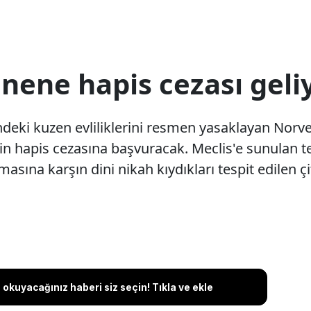
nene hapis cezası geli
ndeki kuzen evliliklerini resmen yasaklayan Norv
çin hapis cezasına başvuracak. Meclis'e sunulan te
ına karşın dini nikah kıydıkları tespit edilen çift
okuyacağınız haberi siz seçin! Tıkla ve ekle