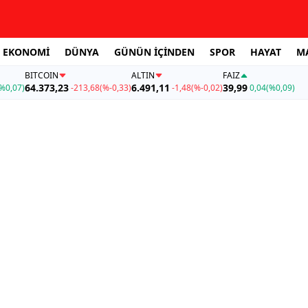
EKONOMİ
DÜNYA
GÜNÜN İÇİNDEN
SPOR
HAYAT
M
BITCOIN
ALTIN
FAİZ
64.373,23
6.491,11
39,99
%0,07)
-213,68
(%-0,33)
-1,48
(%-0,02)
0,04
(%0,09)