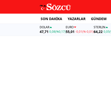
SON DAKİKA
YAZARLAR
GÜNDEM
DOLAR
EURO
STERLIN
47,71
55,01
64,22
0,08
(%0,17)
-0,01
(%-0,01)
0,05
(