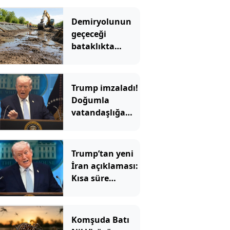
Demiryolunun
geçeceği
bataklıkta
binlerce yıllık
hazine bulundu
Trump imzaladı!
Doğumla
vatandaşlığa
yeni
kısıtlamalar
Trump’tan yeni
İran açıklaması:
Kısa süre
içinde…
Komşuda Batı