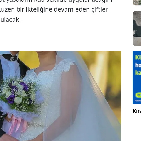
uzen birlikteliğine devam eden çiftler
kulacak.
Kir