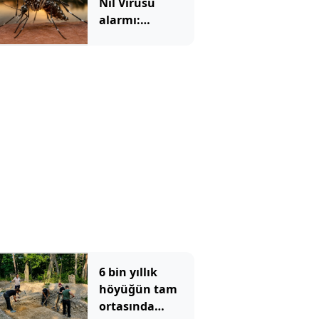
Nil Virüsü
alarmı:
Sivrisineklerden
yayılıyor, vaka
sayısı hızla
artıyor
6 bin yıllık
höyüğün tam
ortasında