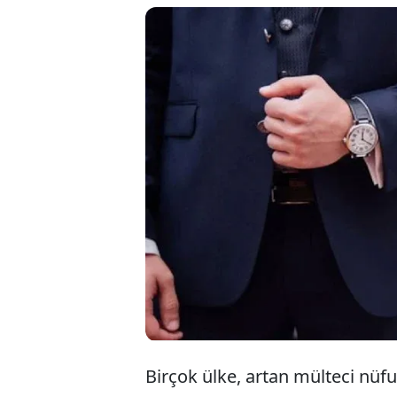
Geçtiğimiz aylarda 
yasaklayan Norveç, 
edenler için hapis 
edilmesi halinde, k
nikah kıydıkları tesp
uygulanabilecek.
Birçok ülke, artan mülteci nüfu