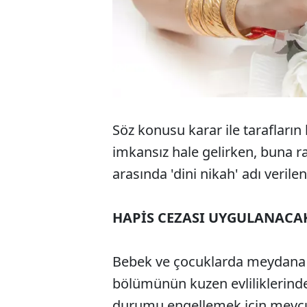
Söz konusu karar ile tarafların
imkansız hale gelirken, buna r
arasında 'dini nikah' adı verilen
HAPİS CEZASI UYGULANACA
Bebek ve çocuklarda meydana g
bölümünün kuzen evliliklerinde
durumu engellemek için mevcut