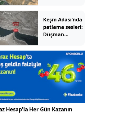
bulundu:
Yıllardır kimse
fark etmemiş
Keşm Adası’nda
patlama sesleri:
Düşman
hedeflerine
saldırdık
az Hesap’la Her Gün Kazanın