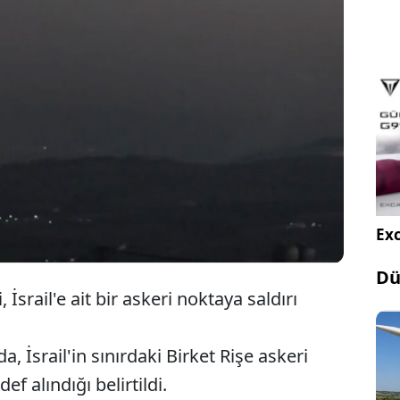
Hizbullah, İsrail'e ait askeri noktaya
güdümlü füzeyle saldırdı.
Exc
Dü
İsrail'e ait bir askeri noktaya saldırı
, İsrail'in sınırdaki Birket Rişe askeri
f alındığı belirtildi.