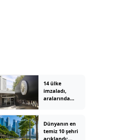
14 ülke
imzaladı,
aralarında
Türkiye’de var
Dünyanın en
temiz 10 şehri
açıklandı: