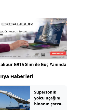
alibur G915 Slim ile Güç Yanında
nya Haberleri
Süpersonik
yolcu uçağını
binanın çatısına
bıraktılar