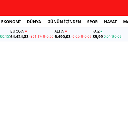
EKONOMİ
DÜNYA
GÜNÜN İÇİNDEN
SPOR
HAYAT
M
BITCOIN
ALTIN
FAİZ
64.424,83
6.490,03
39,99
%0,15)
-361,17
(%-0,56)
-6,05
(%-0,09)
0,04
(%0,09)