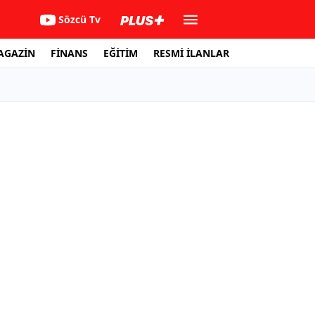
Sözcü Tv
AGAZİN
FİNANS
EĞİTİM
RESMİ İLANLAR