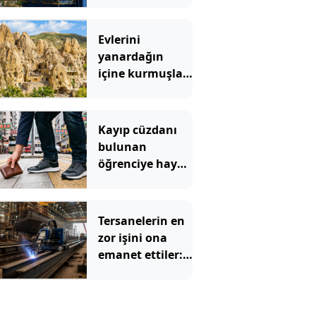
Evlerini
yanardağın
içine kurmuşlar:
700 yıldır aynı
kayaların içinde
yaşıyorlar
Kayıp cüzdanı
bulunan
öğrenciye hayatı
zindan etti
Tersanelerin en
zor işini ona
emanet ettiler:
Kendi tanıyor,
kendi
kaynatıyor