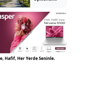
Sokaklarında
çöp görmek
neredeyse
imkansız
e, Hafif, Her Yerde Seninle.