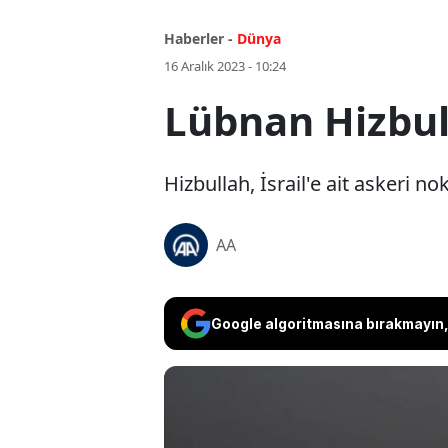
Haberler -
Dünya
16 Aralık 2023 - 10:24
Lübnan Hizbull
Hizbullah, İsrail'e ait askeri n
AA
Google algoritmasına bırakmayın, 