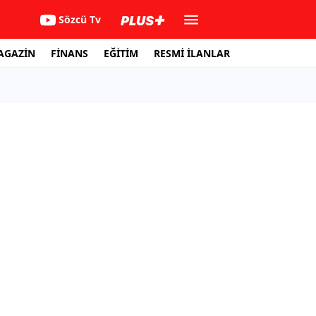
Sözcü Tv
AGAZİN
FİNANS
EĞİTİM
RESMİ İLANLAR