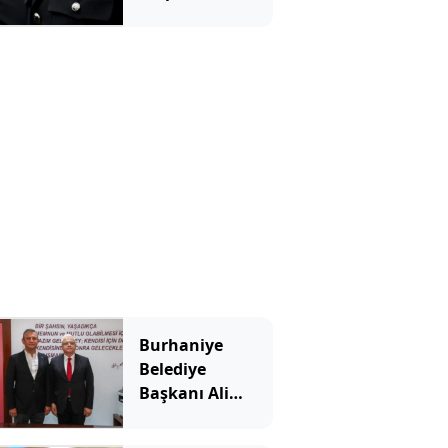
Burhaniye
Belediye
Başkanı Ali
Kemal Deveciler
Yeni Parti'ye