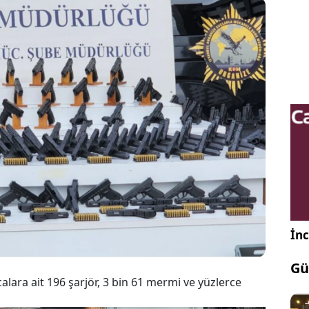
tanbul'un Pendik ilçesinde bulunan lüks bir
zidansta silah kaçakçılığı operasyonu yapıldı.
erasyonda 9 şüpheli gözaltına alındı.
İnc
Gü
ara ait 196 şarjör, 3 bin 61 mermi ve yüzlerce