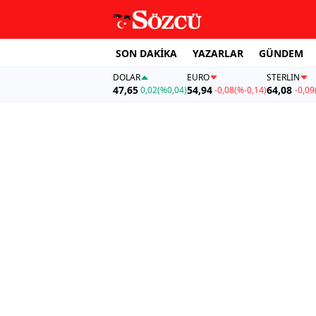
SON DAKİKA
YAZARLAR
GÜNDEM
DOLAR
EURO
STERLIN
47,65
54,94
64,08
0,02
(%0,04)
-0,08
(%-0,14)
-0,09