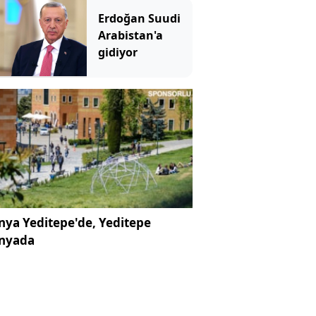
katıldı
Erdoğan Suudi
Arabistan'a
gidiyor
ya Yeditepe'de, Yeditepe
nyada