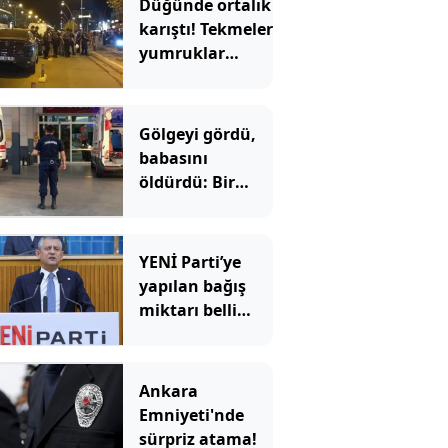
Düğünde ortalık
karıştı! Tekmeler
yumruklar
havada uçuştu
Gölgeyi gördü,
babasını
öldürdü: Bir
anlık hata
faciaya dönüştü
YENİ Parti’ye
yapılan bağış
miktarı belli
oldu
Ankara
Emniyeti'nde
sürpriz atama!