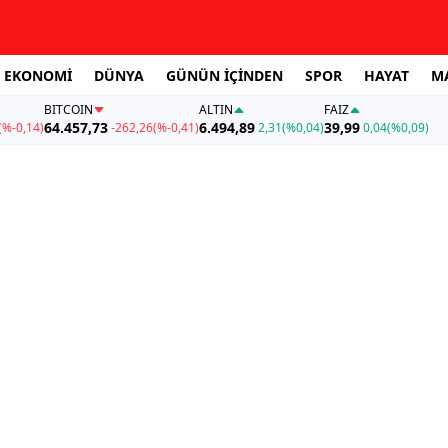
EKONOMİ
DÜNYA
GÜNÜN İÇİNDEN
SPOR
HAYAT
M
BITCOIN
ALTIN
FAİZ
64.457,73
6.494,89
39,99
(%-0,14)
-262,26
(%-0,41)
2,31
(%0,04)
0,04
(%0,09)