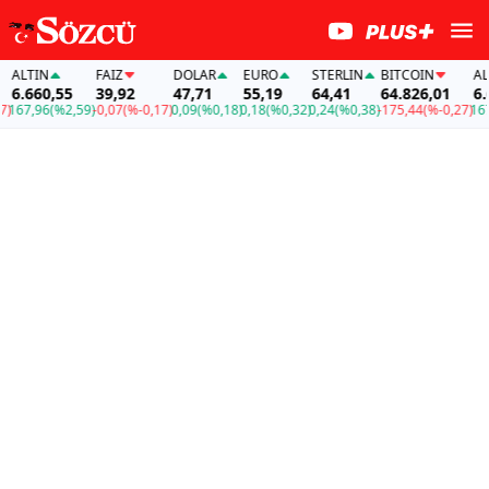
TIN
FAİZ
DOLAR
EURO
STERLIN
BITCOIN
ALTIN
660,55
39,92
47,71
55,19
64,41
64.826,01
6.660,
,96
(%2,59)
-0,07
(%-0,17)
0,09
(%0,18)
0,18
(%0,32)
0,24
(%0,38)
-175,44
(%-0,27)
167,96
(