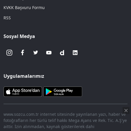
KVKK Başvuru Formu
RSS
Sosyal Medya
Uygulamalarımız
www.sozcu.com.tr internet sitesinde yayınlanan yazı, haber ve
fotoğrafların her türlü telif hakkı Mega Ajans ve Rek. Tic. A.Ş'ye
aittir. İzin alınmadan, kaynak gösterilerek dahi