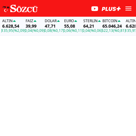
ALTIN
FAİZ
DOLAR
EURO
STERLIN
BITCOIN
ALTIN
6.628,54
39,99
47,71
55,08
64,21
65.046,24
6.628,
35,95
(%2,09)
0,04
(%0,09)
0,08
(%0,17)
0,06
(%0,11)
0,04
(%0,06)
522,13
(%0,81)
135,95
(