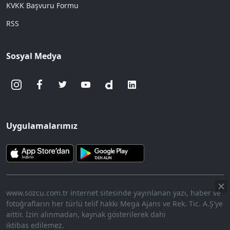
KVKK Başvuru Formu
RSS
Sosyal Medya
Uygulamalarımız
www.sozcu.com.tr internet sitesinde yayınlanan yazı, haber ve
fotoğrafların her türlü telif hakkı Mega Ajans ve Rek. Tic. A.Ş'ye
aittir. İzin alınmadan, kaynak gösterilerek dahi
iktibas edilemez.