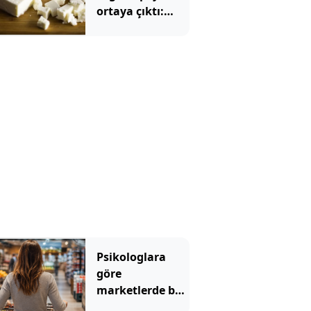
ortaya çıktı:
Ezine veya
tulum değil
Psikologlara
göre
marketlerde bu
yüzden müzik