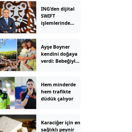
ING’den dijital
SWIFT
işlemlerinde
masrafsız
dönem
Ayşe Boyner
kendini doğaya
verdi: Bebeğiyle
bahçede meyve
topladı
Hem minderde
hem trafikte
düdük çalıyor
Karaciğer için en
sağlıklı peynir