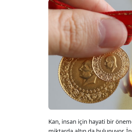
İnsan vücu
muydunuz? 
bu altın mi
kategorisind
Kan, insan için hayati bir önem
miktarda altın da bulunuyor. İ