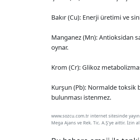
Bakır (Cu): Enerji üretimi ve sini
Manganez (Mn): Antioksidan s
oynar.
Krom (Cr): Glikoz metabolizması i
Kurşun (Pb): Normalde toksik 
bulunması istenmez.
www.sozcu.com.tr internet sitesinde yayınla
Mega Ajans ve Rek. Tic. A.Ş'ye aittir. İzin