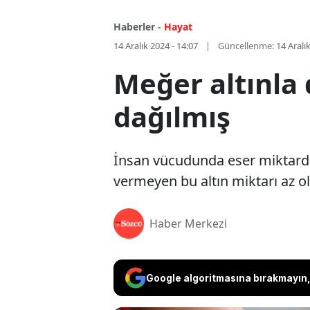
Haberler -
Hayat
14 Aralık 2024 - 14:07
Güncellenme:
14 Aralı
Meğer altınla
dağılmış
İnsan vücudunda eser miktarda
vermeyen bu altın miktarı az old
Haber Merkezi
Google algoritmasına bırakmayın, 