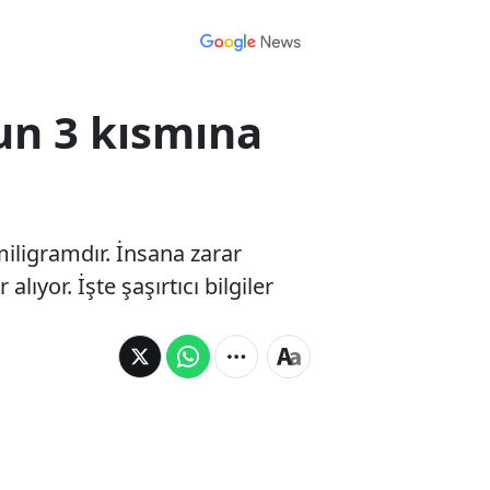
un 3 kısmına
iligramdır. İnsana zarar
ıyor. İşte şaşırtıcı bilgiler