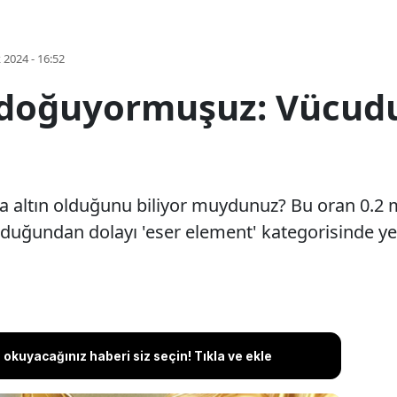
k 2024 - 16:52
 doğuyormuşuz: Vücud
 altın olduğunu biliyor muydunuz? Bu oran 0.2 m
uğundan dolayı 'eser element' kategorisinde yer al
okuyacağınız haberi siz seçin! Tıkla ve ekle