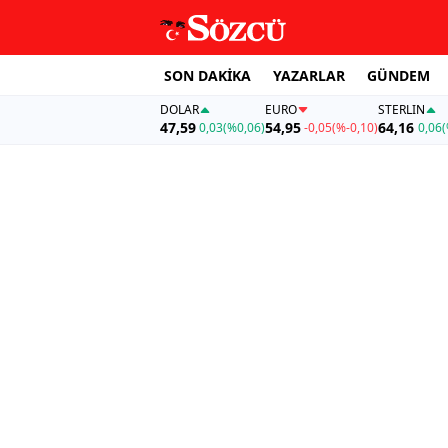
SON DAKİKA
YAZARLAR
GÜNDEM
DOLAR
EURO
STERLIN
47,59
54,95
64,16
0,03
(%0,06)
-0,05
(%-0,10)
0,06
(