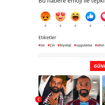
Bu habere emoji ile tepki
Etiketler
sis
Çin
biyoloji
uygulama
altın
GÜN