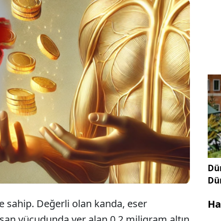
dunda eser miktarda altın olduğunu biliyor
Bu oran 0.2 miligramdır. İnsana zarar vermeyen
ktarı az olduğundan dolayı 'eser element'
e yer alıyor. İşte şaşırtıcı bilgiler
Dün
Dü
e sahip. Değerli olan kanda, eser
Ha
nsan vücudunda yer alan 0.2 miligram altın