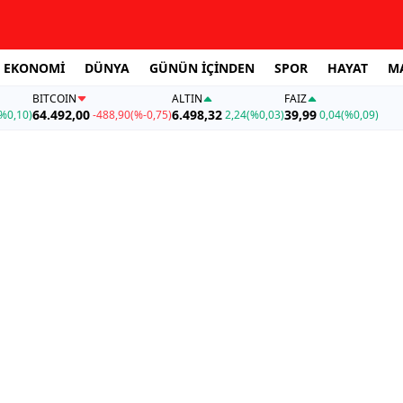
EKONOMİ
DÜNYA
GÜNÜN İÇİNDEN
SPOR
HAYAT
M
BITCOIN
ALTIN
FAİZ
64.492,00
6.498,32
39,99
%0,10)
-488,90
(%-0,75)
2,24
(%0,03)
0,04
(%0,09)