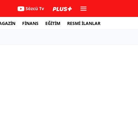
Sözcü Tv
AGAZİN
FİNANS
EĞİTİM
RESMİ İLANLAR