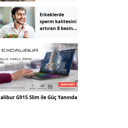
çalıyormuş
Erkeklerde
sperm kalitesini
artıran 8 besin
maddesi
alibur G915 Slim ile Güç Yanında