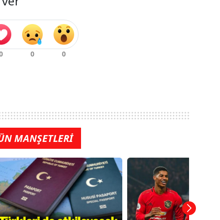
 ver
ÜN MANŞETLERİ