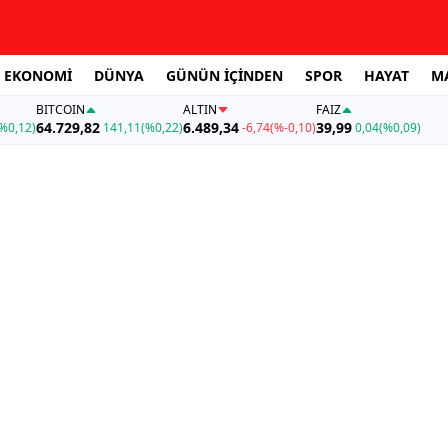
EKONOMİ
DÜNYA
GÜNÜN İÇİNDEN
SPOR
HAYAT
M
BITCOIN
ALTIN
FAİZ
64.729,82
6.489,34
39,99
%0,12)
141,11
(%0,22)
-6,74
(%-0,10)
0,04
(%0,09)