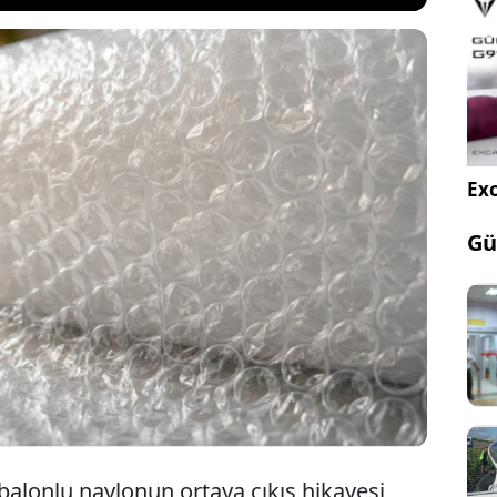
alanda kullanılan balonlu naylonun hikayesi
Exc
arklı çıktı. İlk geliştirildiğinde beklenen ilgiyi
n, daha sonra tamamen farklı bir amaçla
Gü
başlanınca dünya genelinde dev bir sektöre
balonlu naylonun ortaya çıkış hikayesi,