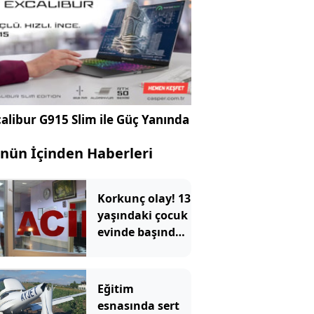
alibur G915 Slim ile Güç Yanında
nün İçinden Haberleri
Korkunç olay! 13
yaşındaki çocuk
evinde başından
vurulmuş halde
ölü bulundu
Eğitim
esnasında sert