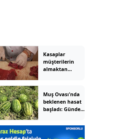
Kasaplar
müşterilerin
almaktan
kaçındığı tek et
türünü açıkladı
Muş Ovası'nda
beklenen hasat
başladı: Günde
20 tır yükleniyor