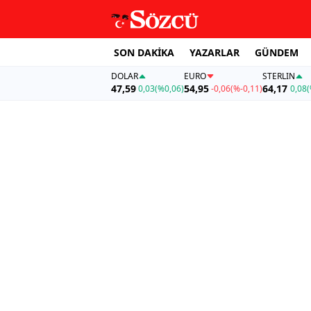
SON DAKİKA
YAZARLAR
GÜNDEM
DOLAR
EURO
STERLIN
47,59
54,95
64,17
0,03
(%0,06)
-0,06
(%-0,11)
0,08
(