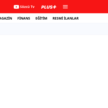
Sözcü Tv
AGAZİN
FİNANS
EĞİTİM
RESMİ İLANLAR