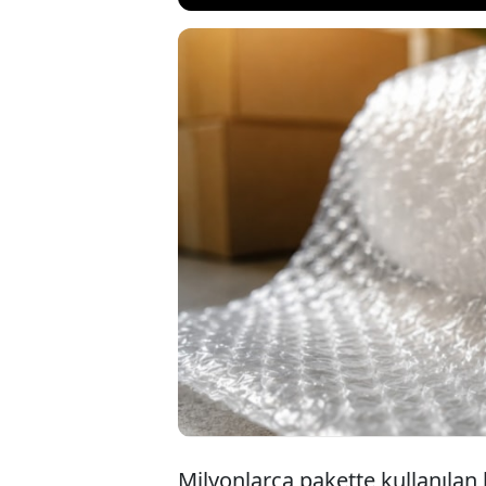
Bugün birçok 
sanıldığından f
görmeyen ürü
kullanılmaya 
dönüştü.
Milyonlarca pakette kullanılan 