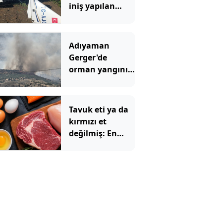
iniş yapılan
uçak bu hale
geldi
Adıyaman
Gerger'de
orman yangını
çıktı
Tavuk eti ya da
kırmızı et
değilmiş: En
sağlıklı protein
kaynağı belli
oldu