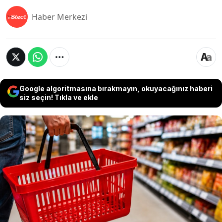
Haber Merkezi
Google algoritmasına bırakmayın, okuyacağınız haberi
siz seçin! Tıkla ve ekle
Marketlerde giriş bölümünde üst üste dizilen
kırmızı alışveriş sepetleri yıllardır aynı amaç için
kullanılıyor gibi görünse de, uzmanlara göre bu
detayın arkasında farklı bir strateji bulunuyor.
Özellikle küçük alışveriş için tercih edilen
sepetlerin rengi ve tasarımı, müşterilerin market
içinde daha fazla zaman geçirmesini sağlayacak
şekilde planlanıyor.