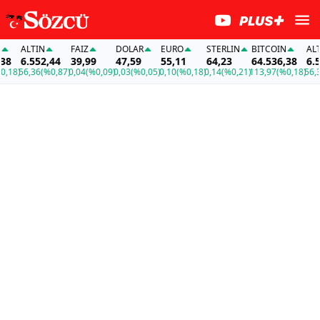
ALTIN
FAİZ
DOLAR
EURO
STERLIN
BITCOIN
ALTIN
6.552,44
39,99
47,59
55,11
64,23
64.536,38
6.55
18)
56,36
(%0,87)
0,04
(%0,09)
0,03
(%0,05)
0,10
(%0,18)
0,14
(%0,21)
113,97
(%0,18)
56,36
(