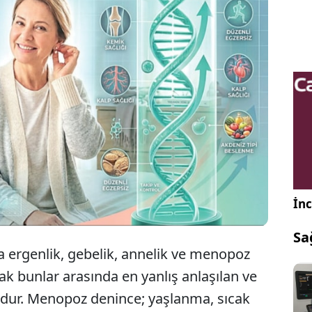
z pek çok kadının kâbusudur. Hep bir ‘son’ diye
lür. Oysa korkulacak değil, yaşam kalitesinden
ermeden kolaylıkla yönetilebilecek bir süreçtir.
İnc
Sa
 ergenlik, gebelik, annelik ve menopoz
ak bunlar arasında en yanlış anlaşılan ve
dur. Menopoz denince; yaşlanma, sıcak