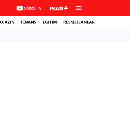
Sözcü Tv
AGAZİN
FİNANS
EĞİTİM
RESMİ İLANLAR