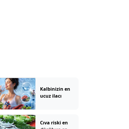
Kalbinizin en
ucuz ilacı
Cıva riski en