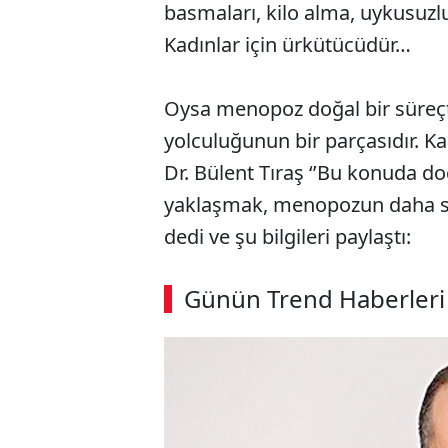
basmaları, kilo alma, uykusuzluk
Kadınlar için ürkütücüdür…
Oysa menopoz doğal bir süreçti
yolculuğunun bir parçasıdır. K
Dr. Bülent Tıraş ‘’Bu konuda do
yaklaşmak, menopozun daha sağl
dedi ve şu bilgileri paylaştı:
ABERİ OKU
➜
Günün Trend Haberleri
00:03
/ 02:14