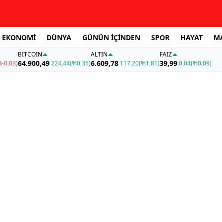
EKONOMİ
DÜNYA
GÜNÜN İÇİNDEN
SPOR
HAYAT
M
BITCOIN
ALTIN
FAİZ
64.900,49
6.609,78
39,99
%-0,03)
224,44
(%0,35)
117,20
(%1,81)
0,04
(%0,09)