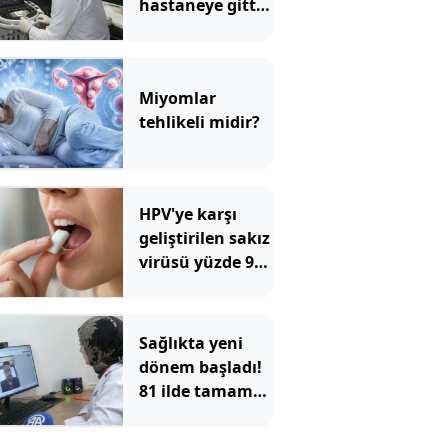
hastaneye gitti:
Literatüre geçti:
Türkiye'de ilk
Miyomlar
tehlikeli midir?
HPV'ye karşı
geliştirilen sakız
virüsü yüzde 93
azalttı
Sağlıkta yeni
dönem başladı!
81 ilde tamamen
ücretsiz