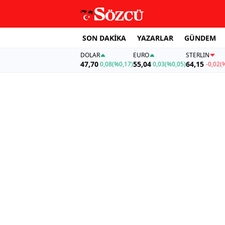
SON DAKİKA
YAZARLAR
GÜNDEM
DOLAR
EURO
STERLIN
47,70
55,04
64,15
0,08
(%0,17)
0,03
(%0,05)
-0,02
(