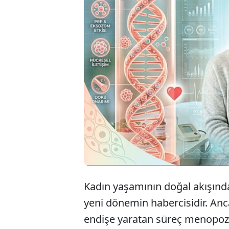
Menopo
düşünü
ödün v
Kadın yaşamının doğal akışında
yeni dönemin habercisidir. Anc
endişe yaratan süreç menopoz