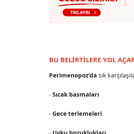
BU BELİRTİLERE YOL AÇA
Perimenopoz’da
sık karşılaşıl
-
Sıcak basmaları
-
Gece terlemeleri
-
Uyku bozuklukları