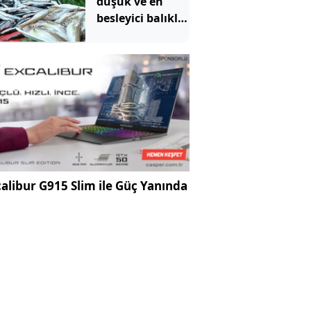
düşük ve en
besleyici balıklar
belli oldu
alibur G915 Slim ile Güç Yanında