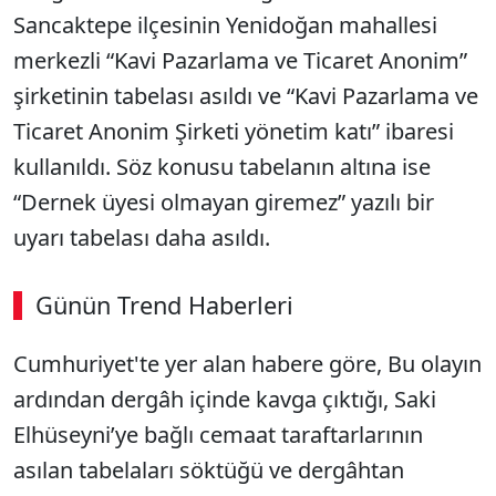
Sancaktepe ilçesinin Yenidoğan mahallesi
merkezli “Kavi Pazarlama ve Ticaret Anonim”
şirketinin tabelası asıldı ve “Kavi Pazarlama ve
Ticaret Anonim Şirketi yönetim katı” ibaresi
kullanıldı. Söz konusu tabelanın altına ise
“Dernek üyesi olmayan giremez” yazılı bir
uyarı tabelası daha asıldı.
Günün Trend Haberleri
00:02
/ 09:08
Cumhuriyet'te yer alan habere göre, Bu olayın
Sesi Aç
ardından dergâh içinde kavga çıktığı, Saki
Elhüseyni’ye bağlı cemaat taraftarlarının
asılan tabelaları söktüğü ve dergâhtan