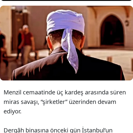
Menzil tarikatında miras
kavgası büyüyor. Şimdi de
tabela krizi yaşandı.
Menzil cemaatinde üç kardeş arasında süren
miras savaşı, “şirketler” üzerinden devam
ediyor.
Dergâh binasına önceki gün İstanbul’un