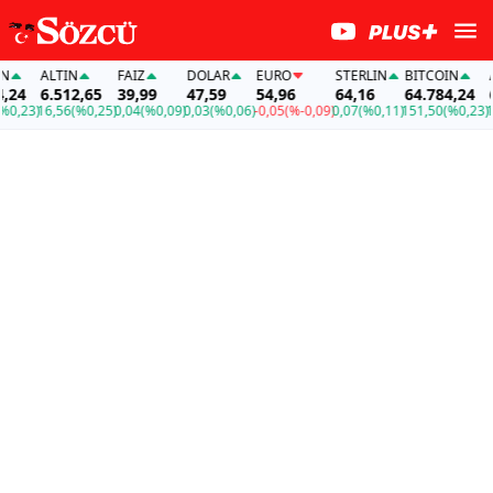
ALTIN
FAİZ
DOLAR
EURO
STERLIN
BITCOIN
AL
24
6.512,65
39,99
47,59
54,96
64,16
64.784,24
6.
,23)
16,56
(%0,25)
0,04
(%0,09)
0,03
(%0,06)
-0,05
(%-0,09)
0,07
(%0,11)
151,50
(%0,23)
16,