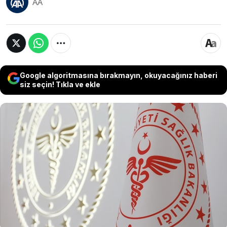
AA
Google algoritmasına bırakmayın, okuyacağınız haberi
siz seçin! Tıkla ve ekle
Sağlık Bakanı Fahrettin Koca, Merkezi Hekim
Randevu Sistemi'nde (MHRS) yeni düzenlemeye
ilişkin, 9 Mayıs Perşembe günü bir basın
toplantısı yapılmasının planlandığını belirterek,
"Sağlık sistemimizi ve sağlık yönetiminin
koordinasyonu konusunda tüm adımları birinci
elden duyacaksınız." dedi.