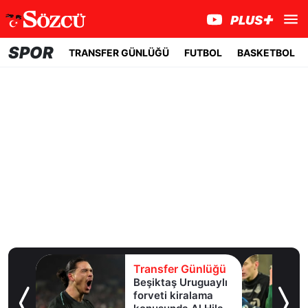
SPOR
TRANSFER GÜNLÜĞÜ
FUTBOL
BASKETBOL
lüğü
Transfer Günlüğü
e
Beşiktaş Uruguaylı
forveti kiralama