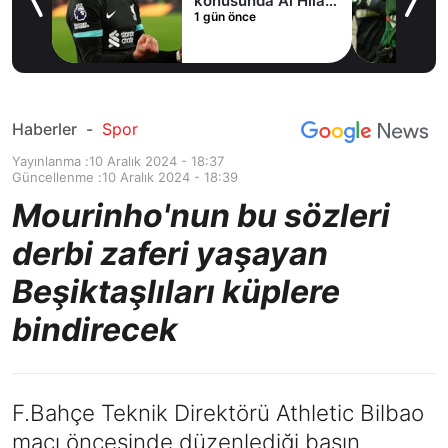
fer
konusunda Al Hilal
1 gün önce
ile anlaştı! Adım
adım Nunez
Haberler
-
Spor
Yayınlanma :
10 Aralık 2024 - 18:37
Güncellenme :
10 Aralık 2024 - 18:39
Mourinho'nun bu sözleri
derbi zaferi yaşayan
Beşiktaşlıları küplere
bindirecek
F.Bahçe Teknik Direktörü Athletic Bilbao
maçı öncesinde düzenlediği basın