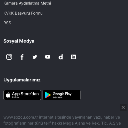
Kamera Aydınlatma Metni
KVKK Başvuru Formu
RSS
Sosyal Medya
Uygulamalarımız
www.sozcu.com.tr internet sitesinde yayınlanan yazı, haber ve
fotoğrafların her türlü telif hakkı Mega Ajans ve Rek. Tic. A.Ş'ye