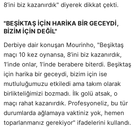
8’ini biz kazanırdık" diyerek dikkat çekti.
"BEŞIKTAŞ İÇIN HARIKA BIR GECEYDI,
BIZIM İÇIN DEĞIL"
Derbiye dair konuşan Mourinho, "Beşiktaş
maçı 10 kez oynansa, 8’ini biz kazanırdık,
1’inde onlar, 1’inde berabere biterdi. Beşiktaş
için harika bir geceydi, bizim için ise
mutluluğumuzu etkiledi ama takım olarak
birlikteliğimizi bozmadı. İlk golü atsak, o
maçı rahat kazanırdık. Profesyoneliz, bu tür
durumlarda ağlamaya vaktiniz yok, hemen
toparlanmanız gerekiyor" ifadelerini kullandı.