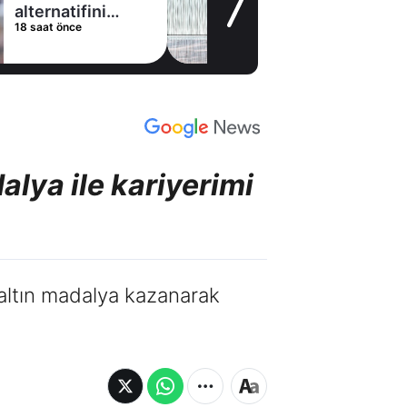
tifini
stoperle
nce
20 saat önce
l'de buldu
alya ile kariyerimi
altın madalya kazanarak