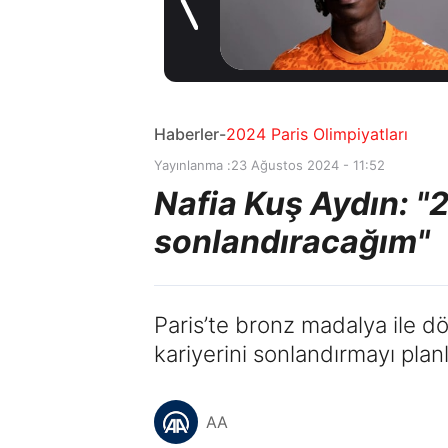
saat önce
söz
15 saa
imza
Haberler
-
2024 Paris Olimpiyatları
Yayınlanma :
23 Ağustos 2024 - 11:52
Nafia Kuş Aydın: "2
sonlandıracağım"
Paris’te bronz madalya ile 
kariyerini sonlandırmayı planl
AA