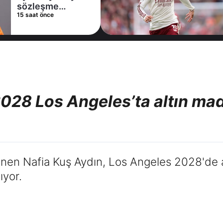
leşme
alterna
t önce
18 saat ö
ladı
Arsena
028 Los Angeles’ta altın mad
dönen Nafia Kuş Aydın, Los Angeles 2028'de 
ıyor.