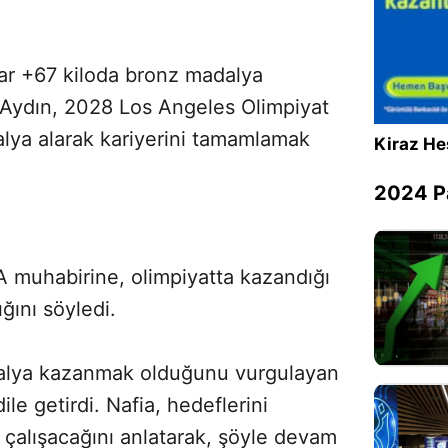
ar +67 kiloda bronz madalya
Sesi Aç
 Aydın, 2028 Los Angeles Olimpiyat
dalya alarak kariyerini tamamlamak
Kiraz He
2024 Pa
A muhabirine, olimpiyatta kazandığı
ını söyledi.
dalya kazanmak olduğunu vurgulayan
ile getirdi. Nafia, hedeflerini
 çalışacağını anlatarak, şöyle devam