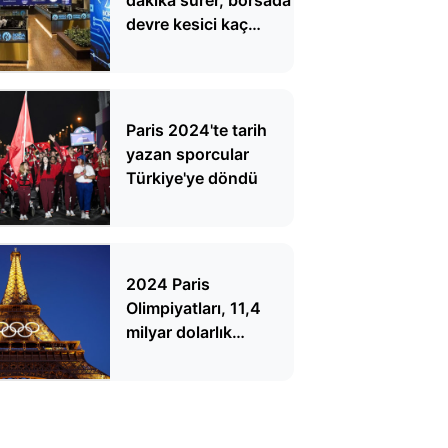
devre kesici kaç
dakika kapatılır ve
açılır?
Paris 2024'te tarih
yazan sporcular
Türkiye'ye döndü
2024 Paris
Olimpiyatları, 11,4
milyar dolarlık
değeriyle Premier Lig’i
geçti