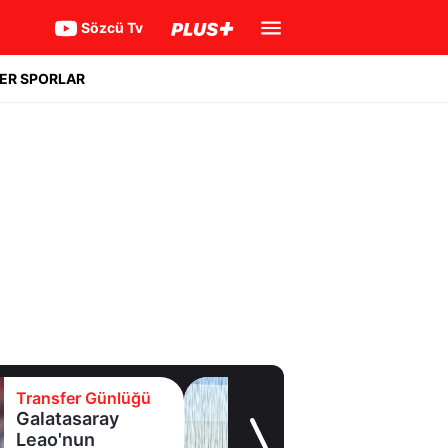
Sözcü Tv
ER SPORLAR
er Günlüğü
Transfer 
saray
Samsuns
nun
Polonyal