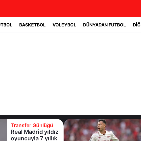
UTBOL
BASKETBOL
VOLEYBOL
DÜNYADAN FUTBOL
DİĞ
sfer Günlüğü
Transf
 Madrid yıldız
Galata
cuyla 7 yıllık
Leao'