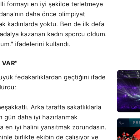
li formayı en iyi şekilde terletmeye
Adana'nın daha önce olimpiyat
ak kadınlarda yoktu. Ben de ilk defa
madalya kazanan kadın sporcu oldum.
m." ifadelerini kullandı.
 VAR"
yük fedakarlıklardan geçtiğini ifade
dürdü:
eşakkatli. Arka tarafta sakatlıklarla
 gün daha iyi hazırlanmak
 en iyi halini yansıtmak zorundasın.
inle birlikte ekibin de çalışıyor ve