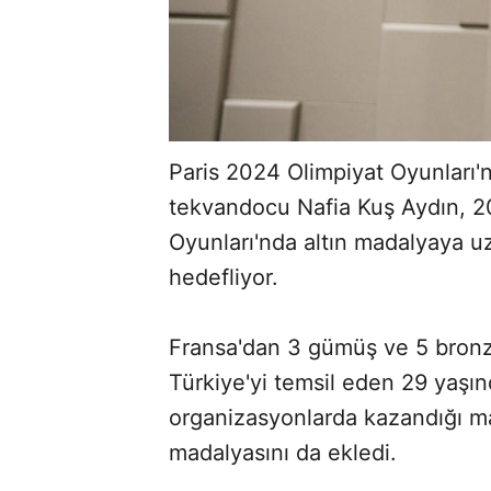
Paris 2024 Olimpiyat Oyunları'
tekvandocu Nafia Kuş Aydın, 2
Oyunları'nda altın madalyaya u
hedefliyor.
Fransa'dan 3 gümüş ve 5 bron
Türkiye'yi temsil eden 29 yaşınd
organizasyonlarda kazandığı ma
madalyasını da ekledi.
ABERİ OKU
➜