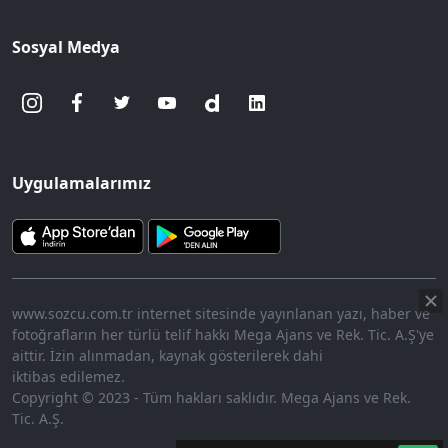
Sosyal Medya
Uygulamalarımız
www.sozcu.com.tr internet sitesinde yayınlanan yazı, haber ve
fotoğrafların her türlü telif hakkı Mega Ajans ve Rek. Tic. A.Ş'ye
aittir. İzin alınmadan, kaynak gösterilerek dahi
iktibas edilemez.
Copyright © 2023 - Tüm hakları saklıdır. Mega Ajans ve Rek.
Tic. A.Ş.
360p
Loaded
:
Sesi
7.91%
Aç