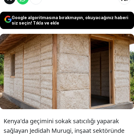
Google algoritmasına bırakmayın, okuyacağınız haberi
siz seçin! Tıkla ve ekle
Kenya’da bir sokak satıcısı, geleneksel tuğla
ve çimento yerine mantar kökünden
üretilen paneller kullanarak 15
metrekarelik ev inşa etti. Maliyeti beşte
birine düştü...
Kenya'da geçimini sokak satıcılığı yaparak
sağlayan Jedidah Murugi, inşaat sektöründe