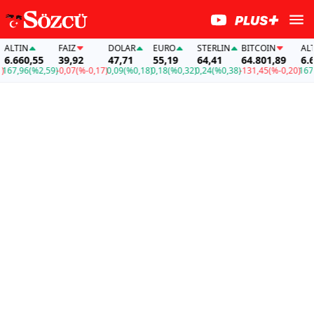
LTIN
FAİZ
DOLAR
EURO
STERLIN
BITCOIN
ALTIN
.660,55
39,92
47,71
55,19
64,41
64.801,89
6.660
7,96
(%2,59)
-0,07
(%-0,17)
0,09
(%0,18)
0,18
(%0,32)
0,24
(%0,38)
-131,45
(%-0,20)
167,96