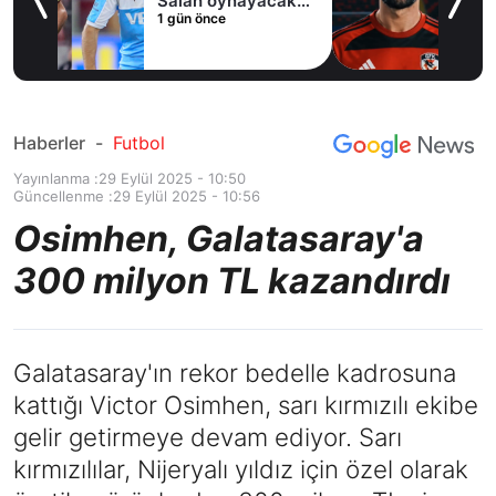
cak
oldu
2 gün önce
Haberler
-
Futbol
Yayınlanma :
29 Eylül 2025 - 10:50
Güncellenme :
29 Eylül 2025 - 10:56
Osimhen, Galatasaray'a
300 milyon TL kazandırdı
Galatasaray'ın rekor bedelle kadrosuna
kattığı Victor Osimhen, sarı kırmızılı ekibe
gelir getirmeye devam ediyor. Sarı
kırmızılılar, Nijeryalı yıldız için özel olarak