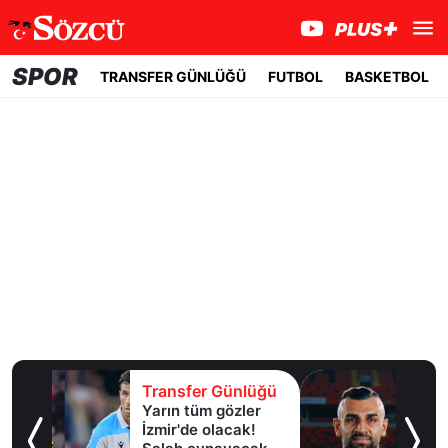
SPOR
TRANSFER GÜNLÜĞÜ
FUTBOL
BASKETBOL
lüğü
Transfer Günlüğü
er
Serdar Dursun'un
k!
yeni adresi belli