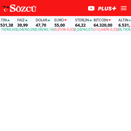
N
FAİZ
DOLAR
EURO
STERLIN
BITCOIN
ALTIN
1,38
39,99
47,70
55,00
64,22
64.320,00
6.531,38
(%0,60)
0,04
(%0,09)
0,08
(%0,16)
-0,01
(%-0,03)
0,04
(%0,07)
-212,64
(%-0,33)
38,79
(%0,6