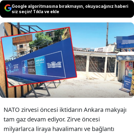
Google algoritmasına bırakmayın, okuyacağınız haberi
siz seçin! Tıkla ve ekle
Başkentte 7-8 Temmuz’daki NATO Zirvesi
öncesi Ankara’da yoksulluğun üzerini
örtmek için yol kenarlarına paravan çekildi.
Paravan arkasındaki esnaf “10 gündür siftah
etmedim” dedi.
NATO zirvesi öncesi iktidarın Ankara makyajı
tam gaz devam ediyor. Zirve öncesi
milyarlarca liraya havalimanı ve bağlantı