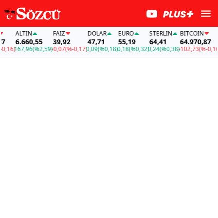
ALTIN
FAİZ
DOLAR
EURO
STERLIN
BITCOIN
AL
6.660,55
39,92
47,71
55,19
64,41
64.970,87
6
6)
167,96
(%2,59)
-0,07
(%-0,17)
0,09
(%0,18)
0,18
(%0,32)
0,24
(%0,38)
-102,73
(%-0,16)
16