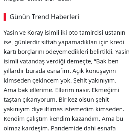
Günün Trend Haberleri
00:02
/ 08:43
Yasin ve Koray isimli iki oto tamircisi ustanın
Sesi Aç
ise, günlerdir siftah yapamadıkları için kredi
kartı borçlarını ödeyemedikleri belirtildi. Yasin
isimli vatandaş verdiği demeçte, “Bak ben
yıllardır burada esnafım. Açık konuşayım
kimseden çekincem yok. Şehit yakınıyım.
Ama bak ellerime. Ellerim nasır. Ekmeğimi
taştan çıkarıyorum. Bir kez olsun şehit
yakınıyım diye iltimas istemedim kimseden.
Kendim çalıştım kendim kazandım. Ama bu
olmaz kardeşim. Pandemide dahi esnafa