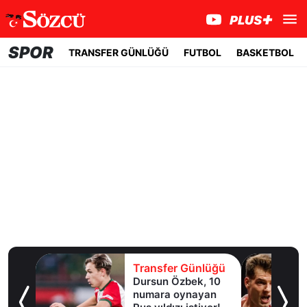
SPOR
TRANSFER GÜNLÜĞÜ
FUTBOL
BASKETBOL
ğü
Transfer Günlüğü
Dursun Özbek, 10
ş
numara oynayan