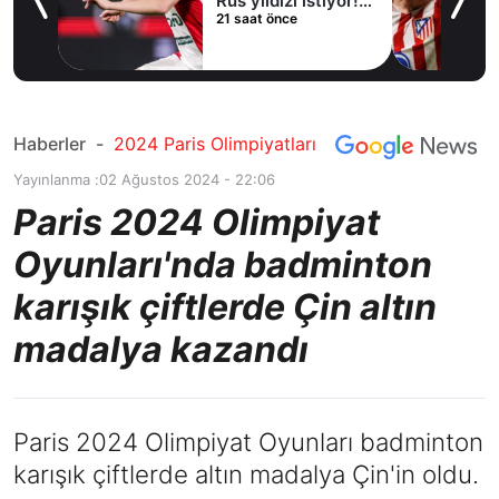
15
Rus yıldızı istiyor!
21 saat önce
İlle de Batrakov
Haberler
-
2024 Paris Olimpiyatları
Yayınlanma :
02 Ağustos 2024 - 22:06
Paris 2024 Olimpiyat
Oyunları'nda badminton
karışık çiftlerde Çin altın
madalya kazandı
Paris 2024 Olimpiyat Oyunları badminton
karışık çiftlerde altın madalya Çin'in oldu.