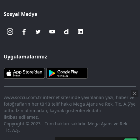
Sosyal Medya
Uygulamalarımız
www.sozcu.com.tr internet sitesinde yayınlanan yazı, haber ve
fotoğrafların her türlü telif hakkı Mega Ajans ve Rek. Tic. A.Ş'ye
aittir. İzin alınmadan, kaynak gösterilerek dahi
iktibas edilemez.
Copyright © 2023 - Tüm hakları saklıdır. Mega Ajans ve Rek.
Tic. A.Ş.
360p
Loaded
:
Sesi
7.19%
Aç