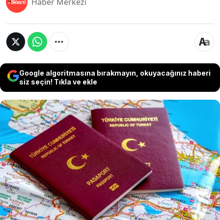
Haber Merkezi
Google algoritmasına bırakmayın, okuyacağınız haberi
siz seçin! Tıkla ve ekle
Gerek ülkeden çıkışta, gerekse başka bir ülkeye
girerken en önemli belgemiz; pasaportlar... Ancak
pasaport için fotoğraf çektirirken dikkat edilmesi
gereken kritik bir detay var. Uzmanlar, beyaz
kıyafetle pasaport fotoğrafı çektirmenin büyük
sorunlara yol açabileceği konusunda uyarılarda
bulunuyor...