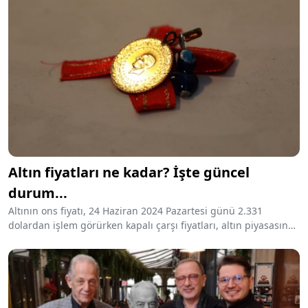
Altın fiyatları ne kadar? İşte güncel
durum...
Altının ons fiyatı, 24 Haziran 2024 Pazartesi günü 2.331
dolardan işlem görürken kapalı çarşı fiyatları, altın piyasasında
en düşük “gram” 2.465 TL, en yüksek “cumhuriyet altını” 17.028
TL.