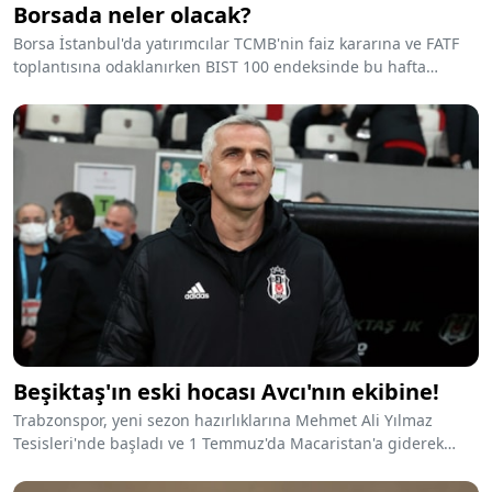
Borsada neler olacak?
Borsa İstanbul'da yatırımcılar TCMB'nin faiz kararına ve FATF
toplantısına odaklanırken BIST 100 endeksinde bu hafta
bozulmalar yaşandı. 28 Haziran’da gri listeden çıkılmadığına
yönelik bir haber gelmesi halinde satış baskısının artacağı
belirtiliyor.
Beşiktaş'ın eski hocası Avcı'nın ekibine!
Trabzonspor, yeni sezon hazırlıklarına Mehmet Ali Yılmaz
Tesisleri'nde başladı ve 1 Temmuz'da Macaristan'a giderek
kampına devam edecek. Önder Karaveli ve Caner Erol,
Abdullah Avcı’nın ekibine katılıyor.