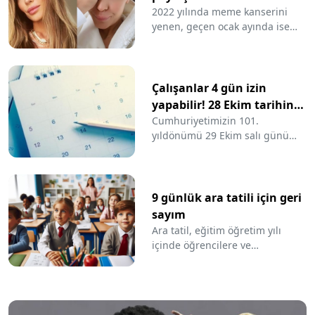
olmam
2022 yılında meme kanserini
yenen, geçen ocak ayında ise
beynindeki tümör nedeniyle
ameliyat masasına yatan Şimal
son olarak "Maalesef bu hastalık
yine yakaladı beni" diyerek
Çalışanlar 4 gün izin
hastalığının metastaz yaptığını
yapabilir! 28 Ekim tarihine
açıklamıştı. Tedavi gören şarkıcı,
dikkat
Cumhuriyetimizin 101.
Instagram hesabından eski ve
yıldönümü 29 Ekim salı günü
yeni halini paylaştı.
kutlanacak, öncesindeki gün
olan 28 Ekim pazartesi günü de
yarım gün tatil olacak. İzin
günlerini hafta sonu tatiliyle
9 günlük ara tatili için geri
birleştirmek için 28 Ekim'de
sayım
yarım gün izin kullanan
Ara tatil, eğitim öğretim yılı
çalışanlar 4 gün izin yapma
içinde öğrencilere ve
imkanı bulmuş olacak.
öğretmenlere kısa bir dinlenme
fırsatı sunacak. Ara tatil 8 Kasım
2024 Cuma günü ders bitiş zili
başlayacak. Haftasonu ile