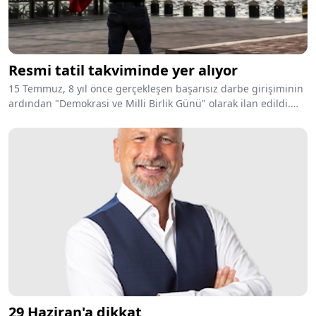
Resmi tatil takviminde yer alıyor
15 Temmuz, 8 yıl önce gerçekleşen başarısız darbe girişiminin
ardından "Demokrasi ve Milli Birlik Günü" olarak ilan edildi.
Her yıl Demokrasi ve Millî Birlik Günü olarak kutlanan 15
Temmuz resmi tatil takviminde yer alıyor. 15 Temmuz tarihinde
darbe girişiminin başarısız olması çeşitli etkinliklerle yurdun
birçok yerinde kutlanacak ve hayatını kaybedenler anılacak.
29 Haziran'a dikkat