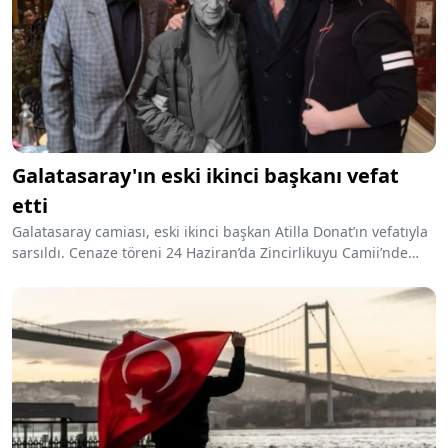
Galatasaray'ın eski ikinci başkanı vefat
etti
Galatasaray camiası, eski ikinci başkan Atilla Donat’ın vefatıyla
sarsıldı. Cenaze töreni 24 Haziran’da Zincirlikuyu Camii’nde
gerçekleşecek.