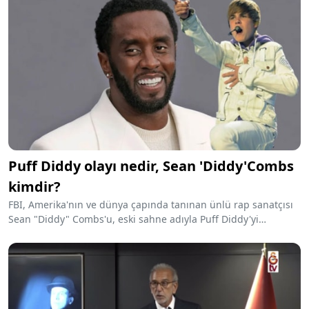
birlikte 9 gün sürecek olan ara
tatilin bitişiyle öğrenciler 18
Kasım Pazartesi günü ders başı
yapacak.
Puff Diddy olayı nedir, Sean 'Diddy'Combs
kimdir?
FBI, Amerika'nın ve dünya çapında tanınan ünlü rap sanatçısı
Sean "Diddy" Combs'u, eski sahne adıyla Puff Diddy'yi
tutukladı. Hip-hop dünyasında büyük bir etki yaratan Diddy,
son zamanlarda ciddi suçlamalarla gündemde. Peki, Puff
Diddy kimdir ve bu tutuklama olayı nedir? İşte tüm ayrıntılar...