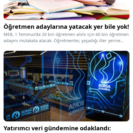
Öğretmen adaylarına yatacak yer bile yok!
MEB, 1 Temmuz’da 20 bin öğretmen alımı için 60 bin öğretmen
adayını mülakata alacak. Öğretmenler, yaşadığı iller yerine
Türkiye’nin dört bir yanına yüzlerce km uzaktaki illerde
mülakata girecek. “KYK yurtlarında barındırılsın” talebi
“Tadilata giriyoruz ve seyahat sever yaşlılar konaklayacak” diye
reddedildi.
Yatırımcı veri gündemine odaklandı: