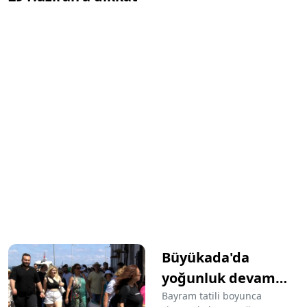
Büyükada'da
yoğunluk devam
ediyor
Bayram tatili boyunca