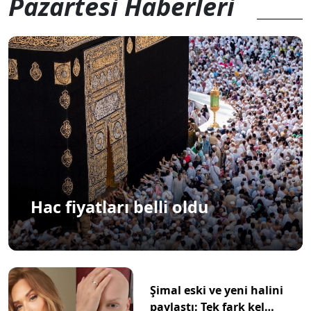
Pazartesi Haberleri
Hac fiyatları belli oldu
Şimal eski ve yeni halini
paylaştı: Tek fark kel