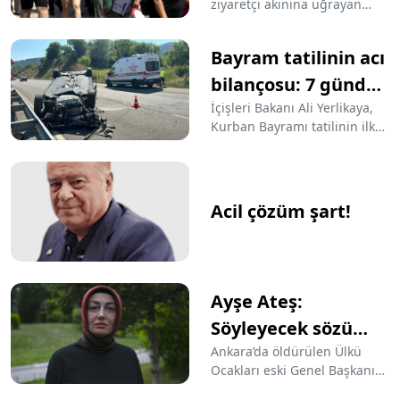
ziyaretçi akınına uğrayan
Büyükada'da tatilin son iki
gününde de yoğunluk
Bayram tatilinin acı
yaşanıyor. Adaya gelen yerli
ve yabancı turistler tarihi
bilançosu: 7 günde
adayı gezmenin tadını
62 kişi öldü
İçişleri Bakanı Ali Yerlikaya,
çıkardı. Bazıları bisiklet
Kurban Bayramı tatilinin ilk
kiralayarak bazıları ise
yedi gününde yaşanan trafik
elektrikli araçlarla adayı
kazalarında 62 kişinin
gezdi. Kafe ve restoranlar,
hayatını kaybettiğini
gün boyu adayı ziyaret
duyurdu.
Acil çözüm şart!
edenlerle doldu.
Ayşe Ateş:
Söyleyecek sözü
olan Sincan'a gelsin
Ankara’da öldürülen Ülkü
Ocakları eski Genel Başkanı
Sinan Ateş'in eşi Ayşe Ateş,