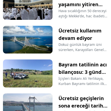
yaşamını yitiren
hacı adayı sayısı
Hava sıcaklığının 50 dereceyi
aştığı Mekke'de, hac ibadeti
1000'i geçti
sırasında yaşamını
yitirenlerin sayısı her geçen
Ücretsiz kullanım
gün artıyor... Dün resmi
verilere göre yaklaşık 500
devam ediyor
kişinin yaşamını yitirdiği
Dokuz günlük bayram izni
açıklanırken bugün bu rakam
sürerken, Karayolları Genel
1000'i geçti.
Müdürlüğü'ne bağlı köprü ve
otoyolları kullanacak olanlar
Bayram tatilinin acı
ne zamana kadar ücretsiz
olduğunu araştırıyor. KGM
bilançosu: 3 günde
sorumluluğundaki otoyollar
22 kişi öldü
İçişleri Bakanı Ali Yerlikaya,
ile 15 Temmuz Şehitler ve
Kurban Bayramı tatilinin ilk
Fatih Sultan Mehmet
üç gününde yaşanan trafik
köprülerinden geçişler 24
kazalarında 22 kişinin
Haziran Pazartesi saat
Ücretsiz geçişlerin
hayatını kaybettiğini
07.00'ye kadar ücretsiz olarak
duyurdu.
sona ereceği tarih...
kullanılabilecek.