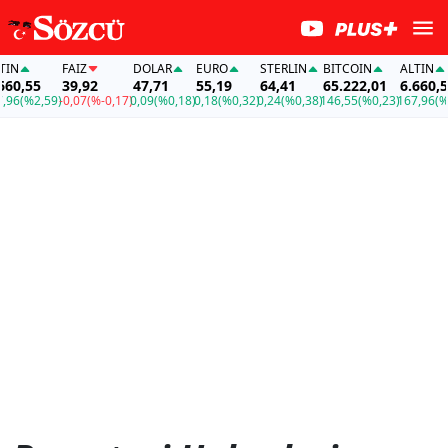
FAİZ
DOLAR
EURO
STERLIN
BITCOIN
ALTIN
5
39,92
47,71
55,19
64,41
65.222,01
6.660,55
2,59)
-0,07
(%-0,17)
0,09
(%0,18)
0,18
(%0,32)
0,24
(%0,38)
146,55
(%0,23)
167,96
(%2,59)
-