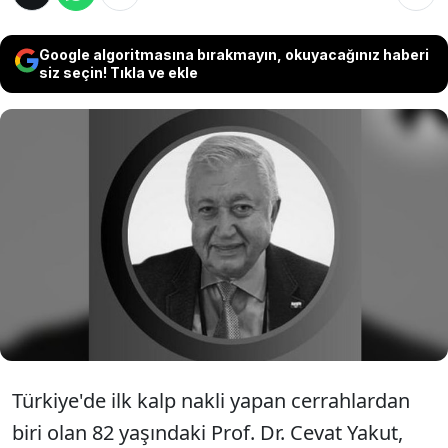
Google algoritmasına bırakmayın, okuyacağınız haberi
siz seçin! Tıkla ve ekle
Türkiye ve dünyanın önde gelen kalp
doktorlarından Koşuyolu Yüksek İhtisas
Eğitim ve Araştırma Hastanesi Kurucu
Başhekimi Prof. Dr. Cevat Yakut, 82 yaşında
hayatını kaybetti.
Türkiye'de ilk kalp nakli yapan cerrahlardan
biri olan 82 yaşındaki Prof. Dr. Cevat Yakut,