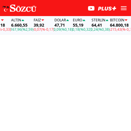
ALTIN
FAİZ
DOLAR
EURO
STERLIN
BITCOIN
8
6.660,55
39,92
47,71
55,19
64,41
64.800,18
,33)
167,96
(%2,59)
-0,07
(%-0,17)
0,09
(%0,18)
0,18
(%0,32)
0,24
(%0,38)
-215,43
(%-0,33)