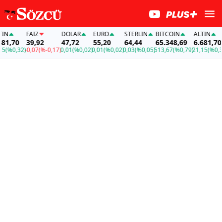
FAİZ
DOLAR
EURO
STERLIN
BITCOIN
ALTIN
F
,70
39,92
47,72
55,20
64,44
65.348,69
6.681,70
3
%0,32)
-0,07
(%-0,17)
0,01
(%0,02)
0,01
(%0,02)
0,03
(%0,05)
513,67
(%0,79)
21,15
(%0,32)
-