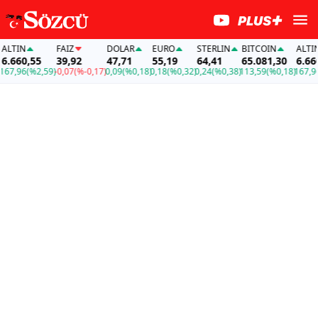
TIN
FAİZ
DOLAR
EURO
STERLIN
BITCOIN
ALTIN
660,55
39,92
47,71
55,19
64,41
65.081,30
6.660,5
,96
(%2,59)
-0,07
(%-0,17)
0,09
(%0,18)
0,18
(%0,32)
0,24
(%0,38)
113,59
(%0,18)
167,96
(%