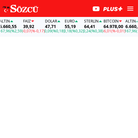
TIN
FAİZ
DOLAR
EURO
STERLIN
BITCOIN
ALTIN
660,55
39,92
47,71
55,19
64,41
64.978,00
6.660,5
7,96
(%2,59)
-0,07
(%-0,17)
0,09
(%0,18)
0,18
(%0,32)
0,24
(%0,38)
-6,01
(%-0,01)
167,96
(%2