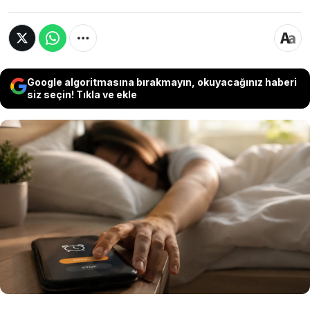
Google algoritmasına bırakmayın, okuyacağınız haberi
siz seçin! Tıkla ve ekle
Uzmanlar, sabah uyanır uyanmaz yapılan bazı
alışkanlıkların gün boyunca enerji seviyesini
doğrudan etkileyebileceğini söylüyor. Özellikle
alarmı erteledikten sonra tekrar uyumaya
çalışmanın, vücudun biyolojik ritmini olumsuz
etkileyebildiği belirtiliyor.