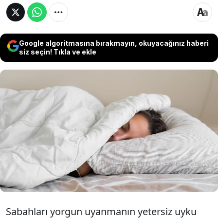
Google algoritmasına bırakmayın, okuyacağınız haberi
siz seçin! Tıkla ve ekle
İş temposu; teknolojik alışkanlıklarımız ve
bağımlılıklarımız, 'güne sığmaya çalışmak'
gibi sebeplerle bazen yetersiz uyku alıp,
yorgun uyanabiliyoruz. Ancak tek sebep
yetersiz uyku ve yorgunluk olmayabilir...
Sabahları yorgun uyanmanın yetersiz uyku