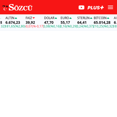
ALTIN
FAİZ
DOLAR
EURO
STERLIN
BITCOIN
ALTI
6.674,23
39,92
47,70
55,17
64,41
65.014,28
6.67
)
181,65
(%2,80)
-0,07
(%-0,17)
0,08
(%0,16)
0,16
(%0,29)
0,24
(%0,37)
210,25
(%0,32)
181,