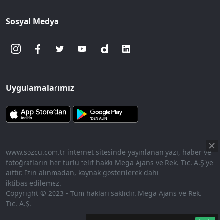
Sosyal Medya
Uygulamalarımız
www.sozcu.com.tr internet sitesinde yayınlanan yazı, haber ve
fotoğrafların her türlü telif hakkı Mega Ajans ve Rek. Tic. A.Ş'ye
aittir. İzin alınmadan, kaynak gösterilerek dahi
iktibas edilemez.
Copyright © 2023 - Tüm hakları saklıdır. Mega Ajans ve Rek.
Tic. A.Ş.
360p
Loaded
:
Sesi
9.77%
Aç