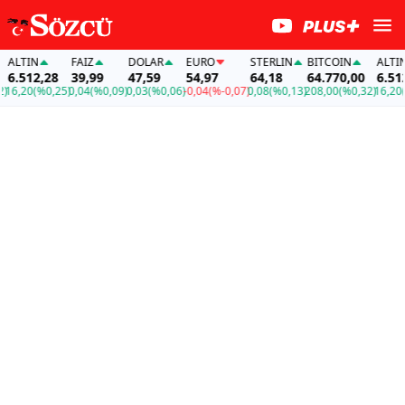
LTIN
FAİZ
DOLAR
EURO
STERLIN
BITCOIN
ALTIN
.512,28
39,99
47,59
54,97
64,18
64.770,00
6.512,2
,20
(%0,25)
0,04
(%0,09)
0,03
(%0,06)
-0,04
(%-0,07)
0,08
(%0,13)
208,00
(%0,32)
16,20
(%0