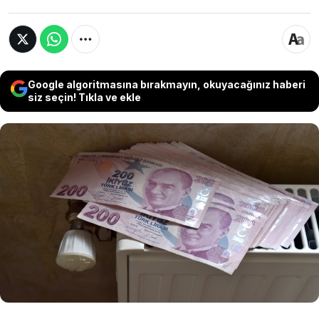
Google algoritmasına bırakmayın, okuyacağınız haberi
siz seçin! Tıkla ve ekle
Soğuk havalarda evinizi sıcak tutmak ve enerji
faturalarından tasarruf etmenin kolay bir yolu
var. Sadece 30 saniyede yapacağınız basit bir
işlemle, ısıtma sisteminizi daha verimli hale
getirirken para tasarrufu yapmanızı
sağlayacak. İşte ayrıntılar...