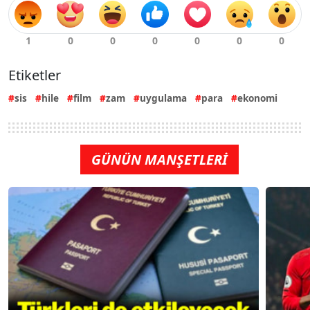
Etiketler
sis
hile
film
zam
uygulama
para
ekonomi
GÜNÜN MANŞETLERİ