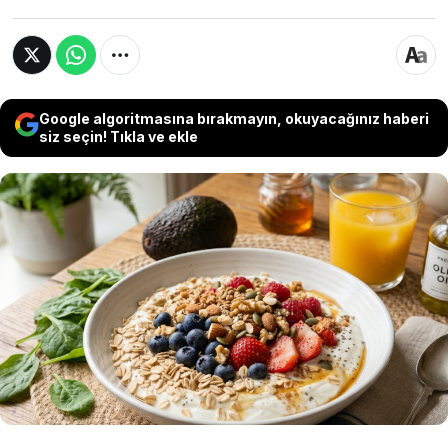
Google algoritmasına bırakmayın, okuyacağınız haberi
siz seçin! Tıkla ve ekle
Uzmanlar, “sağlıklı” ve “doğal” etiketiyle satılan
bazı gıdaların sanıldığı kadar masum
olmadığını belirtiyor. Bu ürünlerin fazla
tüketimi kilo artışı, metabolik sorunlar ve
uzun vadede ciddi sağlık riskleri
oluşturabiliyor.