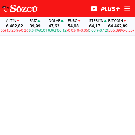
ALTIN
FAİZ
DOLAR
EURO
STERLIN
BITCOIN
ALT
6.482,82
39,99
47,62
54,98
64,17
64.462,89
6.
)
-13,26
(%-0,20)
0,04
(%0,09)
0,06
(%0,12)
-0,03
(%-0,06)
0,08
(%0,12)
-355,39
(%-0,55)
-13,