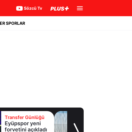
Sözcü Tv
ER SPORLAR
Transfer Günlüğü
Samsunspor'a
Malili orta saha