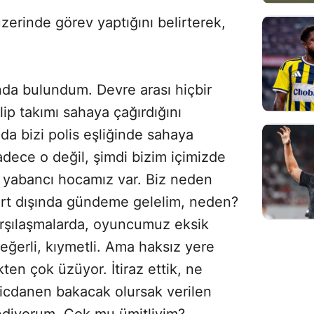
üzerinde görev yaptığını belirterek,
da bulundum. Devre arası hiçbir
ip takımı sahaya çağırdığını
a bizi polis eşliğinde sahaya
dece o değil, şimdi bizim içimizde
 yabancı hocamız var. Biz neden
rt dışında gündeme gelelim, neden?
şılaşmalarda, oyuncumuz eksik
eğerli, kıymetli. Ama haksız yere
ten çok üzüyor. İtiraz ettik, ne
icdanen bakacak olursak verilen
 ediyorum. Çok mu ümitliyim?