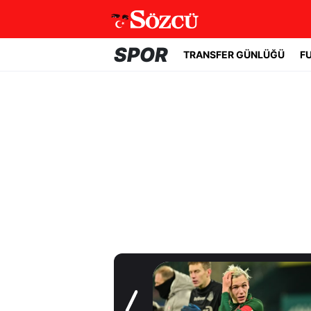
SPOR
TRANSFER GÜNLÜĞÜ
F
Transfer Günlüğü
Batrakov’da ikinci
raunt