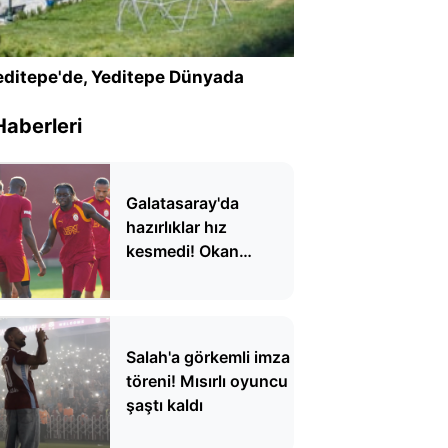
ditepe'de, Yeditepe Dünyada
Haberleri
Galatasaray'da
hazırlıklar hız
kesmedi! Okan
Buruk'tan taktik
detaylar
Salah'a görkemli imza
töreni! Mısırlı oyuncu
şaştı kaldı