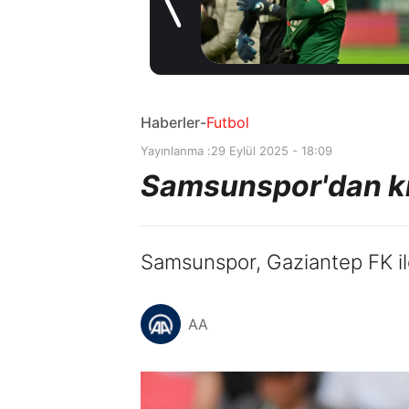
1 gün önce
Haberler
-
Futbol
Yayınlanma :
29 Eylül 2025 - 18:09
Samsunspor'dan kır
Samsunspor, Gaziantep FK ile
AA