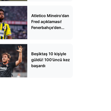
Atletico Mineiro'dan
Fred açıklaması!
Fenerbahçe'den
ayrılacak mı?
Beşiktaş 10 kişiyle
güldü! 100'üncü kez
başardı