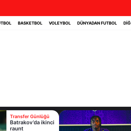
UTBOL
BASKETBOL
VOLEYBOL
DÜNYADAN FUTBOL
DİĞ
Transfer Günlüğü
Eyüpspor yeni
forvetini açıkladı