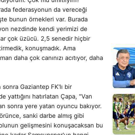
urada federasyonun da vereceği
te bunun örnekleri var. Burada
syon nezdinde kendi yerimizi de
ar çok üzücü. 2,5 senedir hiçbir
tirmedik, konuşmadık. Ama
man daha çok canınızı acıtıyor, daha
 sonra Gaziantep FK'lı bir
 yattığını hatırlatan Çapa, "Van
tan sonra yere yatan oyuncu bakıyor.
örünce, sanki darbe almış gibi
bolunun gelişmesini konuşacaksan bu
güne kadar Samsunspor'un hangi