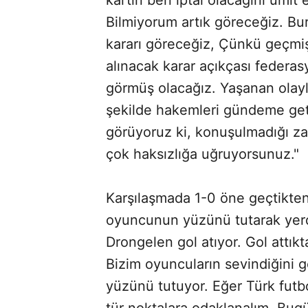
Bilmiyorum artık göreceğiz. B
kararı göreceğiz, Çünkü geçmiş
alınacak karar açıkçası federa
görmüş olacağız. Yaşanan olayl
şekilde hakemleri gündeme ge
görüyoruz ki, konuşulmadığı za
çok haksızlığa uğruyorsunuz."
Karşılaşmada 1-0 öne geçtikten
oyuncunun yüzünü tutarak yerde
Drongelen gol atıyor. Gol attık
Bizim oyuncuların sevindiğini g
yüzünü tutuyor. Eğer Türk fut
tür noktalara odaklanalım. Bu