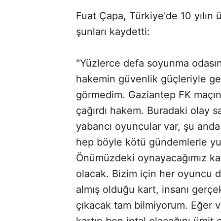
Fuat Çapa, Türkiye'de 10 yılın 
şunları kaydetti:
"Yüzlerce defa soyunma odasın
hakemin güvenlik güçleriyle gel
görmedim. Gaziantep FK maçınd
çağırdı hakem. Buradaki olay sa
yabancı oyuncular var, şu anda
hep böyle kötü gündemlerle yu
Önümüzdeki oynayacağımız kar
olacak. Bizim için her oyuncu d
almış olduğu kart, insanı gerçek
çıkacak tam bilmiyorum. Eğer v
kartın ben iptal olacağını ümit