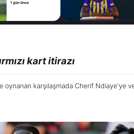
2 gün önce
mızı kart itirazı
 oynanan karşılaşmada Cherif Ndiaye'ye verile