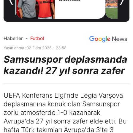
e’ye
Haberler
-
Futbol
Yayınlanma :
02 Ekim 2025 - 23:58
Samsunspor deplasmanda
kazandı! 27 yıl sonra zafer
UEFA Konferans Ligi'nde Legia Varşova
deplasmanına konuk olan Samsunspor
zorlu atmosferde 1-0 kazanarak
Avrupa'da 27 yıl sonra zafer elde etti. Bu
hafta Türk takımları Avrupa'da 3'te 3