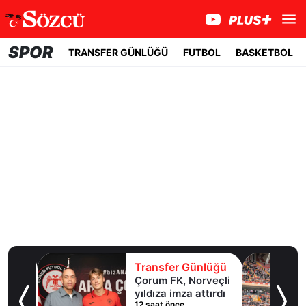
SPOR
TRANSFER GÜNLÜĞÜ
FUTBOL
BASKETBOL
lüğü
Transfer Günlüğü
ol
Çorum FK, Norveçli
inde
yıldıza imza attırdı
12 saat önce