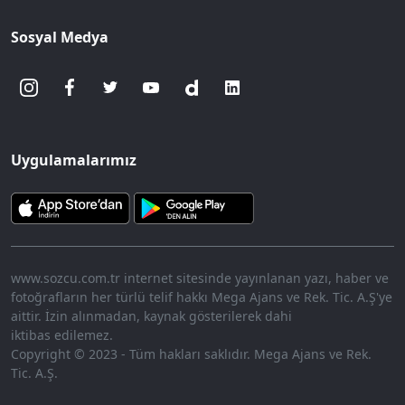
Sosyal Medya
Uygulamalarımız
www.sozcu.com.tr internet sitesinde yayınlanan yazı, haber ve
fotoğrafların her türlü telif hakkı Mega Ajans ve Rek. Tic. A.Ş'ye
aittir. İzin alınmadan, kaynak gösterilerek dahi
iktibas edilemez.
Copyright © 2023 - Tüm hakları saklıdır. Mega Ajans ve Rek.
Tic. A.Ş.