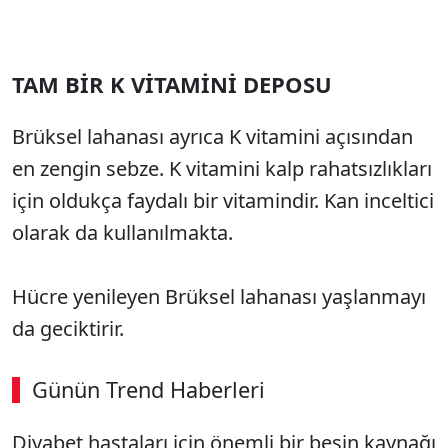
TAM BİR K VİTAMİNİ DEPOSU
Brüksel lahanası ayrıca K vitamini açısından
en zengin sebze. K vitamini kalp rahatsızlıkları
için oldukça faydalı bir vitamindir. Kan inceltici
olarak da kullanılmakta.
Hücre yenileyen Brüksel lahanası yaşlanmayı
da geciktirir.
Günün Trend Haberleri
00:01
/ 09:08
Diyabet hastaları için önemli bir besin kaynağı