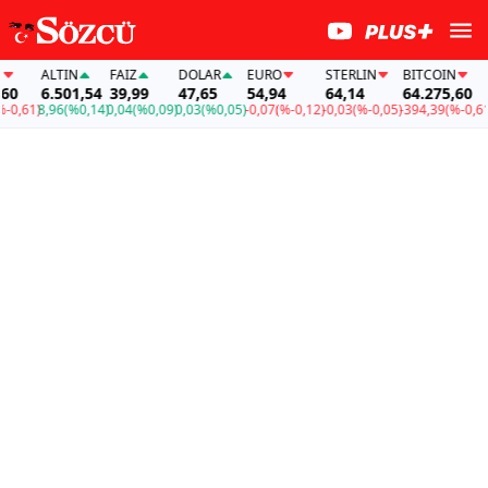
ALTIN
FAİZ
DOLAR
EURO
STERLIN
BITCOIN
A
0
6.501,54
39,99
47,65
54,94
64,14
64.275,60
6
,61)
8,96
(%0,14)
0,04
(%0,09)
0,03
(%0,05)
-0,07
(%-0,12)
-0,03
(%-0,05)
-394,39
(%-0,61)
8