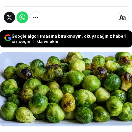
Google algoritmasına bırakmayın, okuyacağınız haberi
siz seçin! Tıkla ve ekle
Avrupa'nın en çok tükettiği sebzeler
arasında yer alan Brüksel lahanasının
faydaları saymakla bitmiyor. Özellikle
diyabet hastaları evinden eksik etmemeli!
Tam bir ecza deposu...