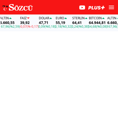
TIN
FAİZ
DOLAR
EURO
STERLIN
BITCOIN
ALTIN
660,55
39,92
47,71
55,19
64,41
64.944,81
6.660,55
,96
(%2,59)
-0,07
(%-0,17)
0,09
(%0,18)
0,18
(%0,32)
0,24
(%0,38)
54,68
(%0,08)
167,96
(%2