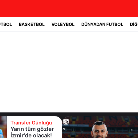
UTBOL
BASKETBOL
VOLEYBOL
DÜNYADAN FUTBOL
DİĞ
Transfer Günlüğü
Serdar Dursun'un
yeni adresi belli