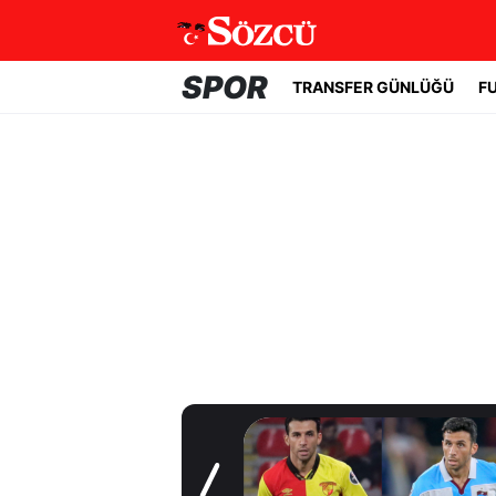
SPOR
TRANSFER GÜNLÜĞÜ
F
Transfer Günlüğü
Yarın tüm gözler
İzmir'de olacak!