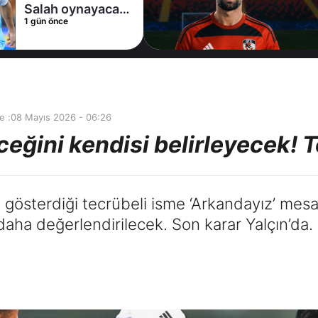
oldu
1 gün önce
e :
08 Mayıs 2026 - 06:26
ceğini kendisi belirleyecek!
 gösterdiği tecrübeli isme ‘Arkandayız’ mesaj
daha değerlendirilecek. Son karar Yalçın’da.