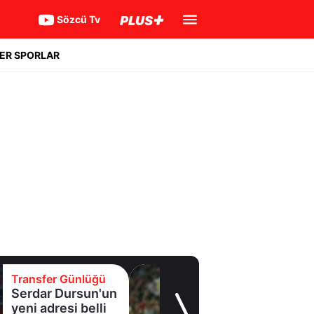
Sözcü Tv
ER SPORLAR
Transfer Günlüğü
Galatasaray'a
sürpriz orta saha