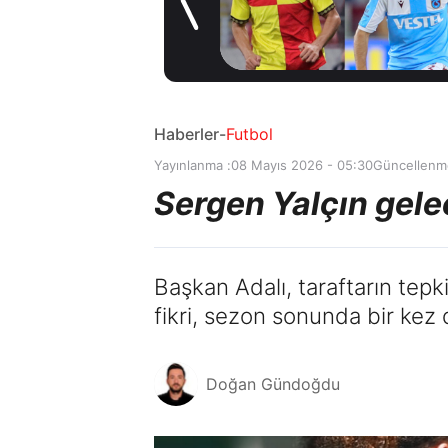
Salah oynayacak
1 gün önce
mı?
Haberler
-
Futbol
Yayınlanma :
08 Mayıs 2026 - 05:30
Güncellenm
Sergen Yalçın gele
Başkan Adalı, taraftarın tepki
fikri, sezon sonunda bir kez 
Doğan Gündoğdu