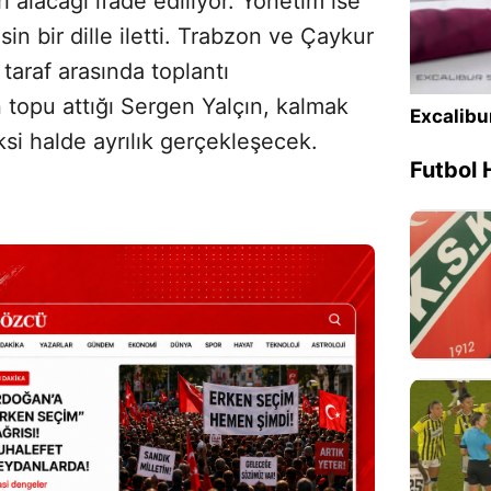
rarı alacağı ifade ediliyor. Yönetim ise
n bir dille iletti. Trabzon ve Çaykur
 taraf arasında toplantı
 topu attığı Sergen Yalçın, kalmak
Excalibu
si halde ayrılık gerçekleşecek.
Futbol 