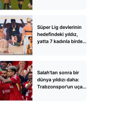
hakem hatası
Süper Lig devlerinin
hedefindeki yıldız,
yatta 7 kadınla birden
görüntülendi
Salah'tan sonra bir
dünya yıldızı daha:
Trabzonspor'un uçağı
yine havalanıyor