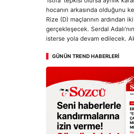
‘istifa’ tepkisi olursa ayrılık ka
hocanın arkasında olduğunu kesi
Rize (D) maçlarının ardından iki
gerçekleşecek. Serdal Adalı’nın
isterse yola devam edilecek. Ak
GÜNÜN TREND HABERLERI