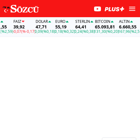
FAİZ
DOLAR
EURO
STERLIN
BITCOIN
ALTIN
55
39,92
47,71
55,19
64,41
65.093,81
6.660,55
%2,59)
-0,07
(%-0,17)
0,09
(%0,18)
0,18
(%0,32)
0,24
(%0,38)
131,30
(%0,20)
167,96
(%2,59)