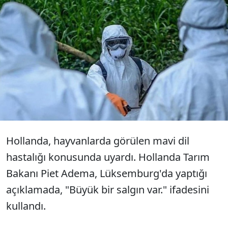
Hollanda Tarım Bakanı Piet Adema, koyun
ve sığırlar için tehlikeli olan mavi dil
hastalığının yayıldığını belirterek, "Hızla
yayılıyor' uyarısında bulundu.
Hollanda, hayvanlarda görülen mavi dil
hastalığı konusunda uyardı. Hollanda Tarım
Bakanı Piet Adema, Lüksemburg'da yaptığı
açıklamada, "Büyük bir salgın var." ifadesini
kullandı.