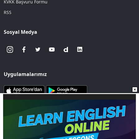
KVKK Başvuru Formu
RSS
Sosyal Medya
Uygulamalarımız
www.sozcu.com.tr internet sitesinde yayınlanan yazı, haber ve
fotoğrafların her türlü telif hakkı Mega Ajans ve Rek. Tic. A.Ş'ye
aittir. İzin alınmadan, kaynak gösterilerek dahi
iktibas edilemez.