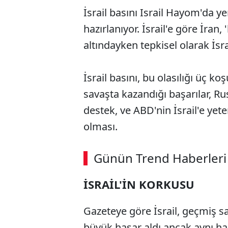
İsrail basını Israil Hayom'da ye
hazırlanıyor. İsrail'e göre İran,
altındayken tepkisel olarak İsrail
İsrail basını, bu olasılığı üç k
savaşta kazandığı başarılar, Ru
destek, ve ABD'nin İsrail'e y
olması.
Günün Trend Haberleri
İSRAİL'İN KORKUSU
Gazeteye göre İsrail, geçmiş s
büyük hasar aldı ancak aynı ha