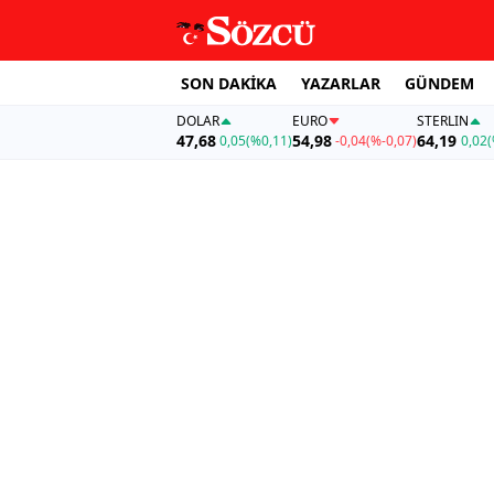
SON DAKİKA
YAZARLAR
GÜNDEM
DOLAR
EURO
STERLIN
47,68
54,98
64,19
0,05
(%0,11)
-0,04
(%-0,07)
0,02
(