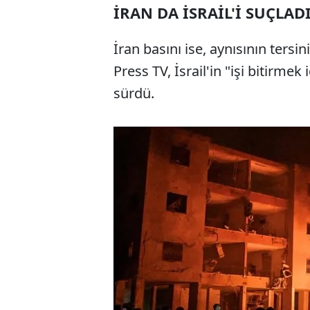
İRAN DA İSRAİL'İ SUÇLAD
İran basını ise, aynısının tersi
Press TV, İsrail'in "işi bitirmek
sürdü.