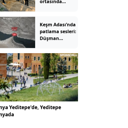
ortasında
bulundu:
Yıllardır kimse
fark etmemiş
Keşm Adası’nda
patlama sesleri:
Düşman
hedeflerine
saldırdık
ya Yeditepe'de, Yeditepe
nyada