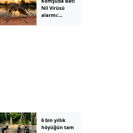
Komşuda Batı
Nil Virüsü
alarmı:
Sivrisineklerden
yayılıyor, vaka
sayısı hızla
artıyor
6 bin yıllık
höyüğün tam