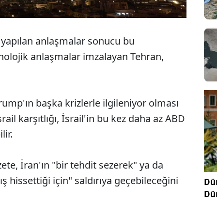
 yapılan anlaşmalar sonucu bu
teknolojik anlaşmalar imzalayan Tehran,
mp'ın başka krizlerle ilgileniyor olması
ail karşıtlığı, İsrail'in bu kez daha az ABD
ir.
te, İran'ın "bir tehdit sezerek" ya da
ş hissettiği için" saldırıya geçebileceğini
Dün
Dü