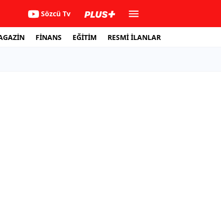
Sözcü Tv
AGAZİN
FİNANS
EĞİTİM
RESMİ İLANLAR