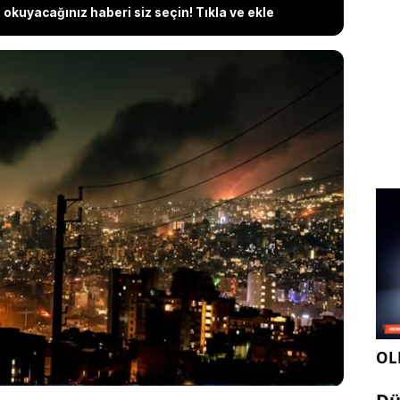
okuyacağınız haberi siz seçin! Tıkla ve ekle
lke, İran’ın olası saldırısına karşı yeni bir savaşa
 son savaşta gösterdiği dayanıklılık, Rusya ve Çin’den
 Başkanı Donald Trump’ın başka krizlerle meşgul
işeyi artırıyor. İran ise İsrail’in kendisine
ığını öne sürüyor ve balistik füze denemelerini
atırımlarını artırıyor.
OLE