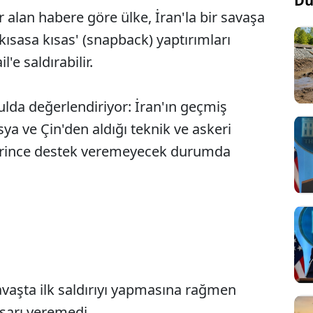
Dü
r alan habere göre ülke, İran'la bir savaşa
 'kısasa kısas' (snapback) yaptırımları
'e saldırabilir.
oşulda değerlendiriyor: İran'ın geçmiş
sya ve Çin'den aldığı teknik ve askeri
eterince destek veremeyecek durumda
avaşta ilk saldırıyı yapmasına rağmen
sarı veremedi.