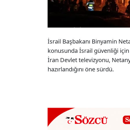
İsrail Başbakanı Binyamin Netan
konusunda İsrail güvenliği için
İran Devlet televizyonu, Netan
hazırlandığını öne sürdü.