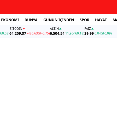
EKONOMİ
DÜNYA
GÜNÜN İÇİNDEN
SPOR
HAYAT
M
BITCOIN
ALTIN
FAİZ
64.209,37
6.504,54
39,99
%0,03)
-486,63
(%-0,75)
11,96
(%0,18)
0,04
(%0,09)