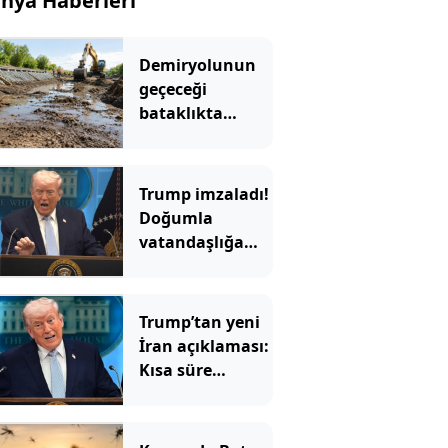
nya Haberleri
Demiryolunun
geçeceği
bataklıkta
binlerce yıllık
hazine bulundu
Trump imzaladı!
Doğumla
vatandaşlığa
yeni
kısıtlamalar
Trump’tan yeni
İran açıklaması:
Kısa süre
içinde…