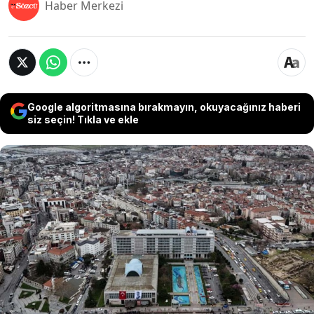
Haber Merkezi
Google algoritmasına bırakmayın, okuyacağınız haberi
siz seçin! Tıkla ve ekle
İBB iştiraki Ağaç ve Peyzaj A.Ş.
soruşturmasında gözaltına alınan 29 kişiden
7'si adliyeye sevk edildi. 7 kişiden 5'i yurtdışı
çıkış yasağı, biri ev hapsi şeklinde adli
kontrolle diğer 1 kişi ise doğrudan serbest
bırakıldı.