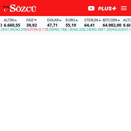
ALTIN
FAİZ
DOLAR
EURO
STERLIN
BITCOIN
ALTIN
6.660,55
39,92
47,71
55,19
64,41
64.982,00
6.660
167,96
(%2,59)
-0,07
(%-0,17)
0,09
(%0,18)
0,18
(%0,32)
0,24
(%0,38)
11,00
(%0,02)
167,96