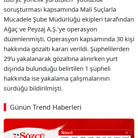
soruşturması kapsamında Mali Suçlarla
Mücadele Şube Müdürlüğü ekipleri tarafından
Ağaç ve Peyzaj A.Ş.'ye operasyon
düzenlenmişti. Operasyon kapsamında 30 kişi
hakkında gözaltı kararı verildi. Şüphelilerden
29’u yakalanarak gözaltına alınırken yurt
dışında bulunduğu belirtilen 1 şüpheli
hakkında ise yakalama çalışmalarının
sürdüğü bildirilmişti.
Günün Trend Haberleri
00:01
/ 09:15
Sesi Aç